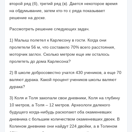
второй ряд (б), третий ряд (в). Дается некоторое время
на обдумывание, затем кто-то с ряда показывает
решение на доске.
Рассмотреть решение следующих задач.
1) Малыш полетел к Карлесону в гости. Когда они
пролетели
56 м
, что составило 70% всего расстояния,
моторчик заглох. Сколько метром еще им осталось
пролететь до дома Карлесона?
2) В школе добросовестно учатся 430 учеников, а еще 70
валяют
дурака
. Какой процент учеников школы валяют
дурака
?
3) Коля и Толя закопали свои дневники, Коля на глубину
10 метров
, а Толя –
12 метров
. Археологи далекого
будущего когда-нибудь раскопают оба окаменевших
дневника с большим количеством окаменевших двоек. В
Колином дневнике они найдут 224 двойки, а в Толином