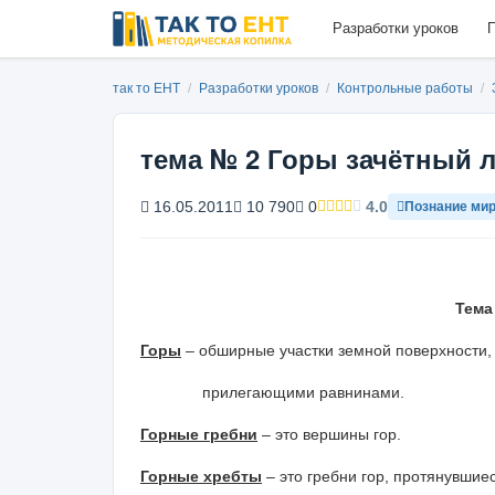
Разработки уроков
П
так то ЕНТ
/
Разработки уроков
/
Контрольные работы
/
тема № 2 Горы зачётный 
16.05.2011
10 790
0
4.0
Познание ми
Тема
Горы
– обширные участки земной поверхности,
прилегающими равнинами.
Горные гребни
– это вершины гор.
Горные хребты
– это гребни гор, протянувшие