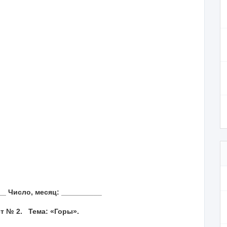
_ Число, месяц: __________
т № 2. Тема: «Горы».