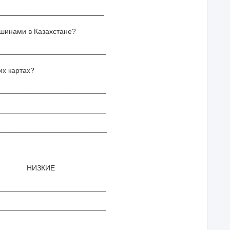
_______________________
ршинами в Казахстане?
__________________________
их картах?
__________________________
___________________________
____________________________
ЗКИЕ
______________________
______________________
______________________