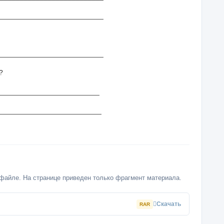
______________________
__________________________
?
_________________________
_________________________
файле. На странице приведен только фрагмент материала.
Скачать
RAR