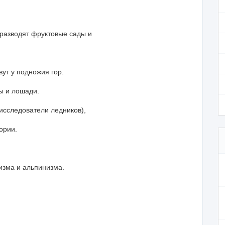
разводят фруктовые сады и
вут у подножия гор.
цы и лошади.
(исследователи ледников),
ории.
ризма и альпинизма.