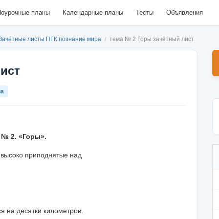
оурочные планы
Календарные планы
Тесты
Объявления
Зачётные листы ПГК познание мира
/
тема № 2 Горы зачётный лист
лист
ра
 № 2. «Горы».
 высоко приподнятые над
ся на десятки километров.