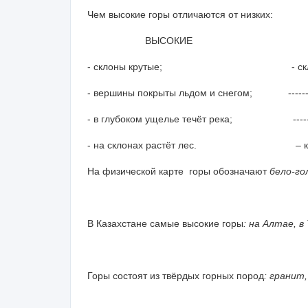
Чем высокие горы отличаются от низких:
ВЫСОКИЕ НИ
- склоны крутые; - склоны 
- вершины покрыты льдом и снегом; ------------
- в глубоком ущелье течёт река; ------------
- на склонах растёт лес. – кустар
На физической карте горы обозначают
бело-го
В Казахстане самые высокие горы
: на Алтае, 
Горы состоят из твёрдых горных пород
: гранит,