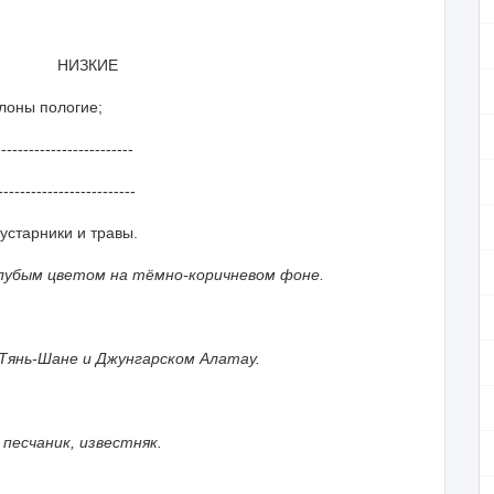
ЗКИЕ
пологие;
------------------
-----------------
ники и травы.
лубым цветом на тёмно-коричневом фоне.
в Тянь-Шане и Джунгарском Алатау.
 песчаник, известняк.