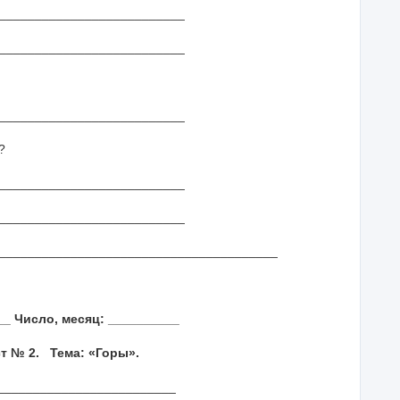
______________________
______________________
__________________________
?
__________________________
__________________________
_______________________________________
_ Число, месяц: __________
т № 2. Тема: «Горы».
__________________________