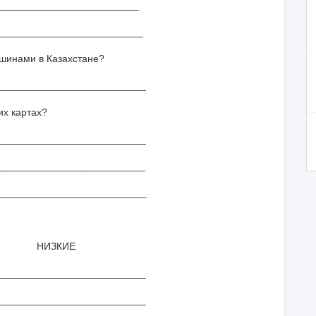
__________________________
_______________________
ршинами в Казахстане?
__________________________
их картах?
__________________________
___________________________
____________________________
ЗКИЕ
______________________
______________________