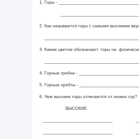
1. Горы - _______________________________
__________________________________
2. Как называются горы с самыми высокими ве
______________________________________
3. Каким цветом обозначают горы на физическ
______________________________________
4. Горные гребни - _______________________
5. Горные хребты - ______________________
6. Чем высокие горы отличаются от низких гор?
ВЫСОКИЕ НИ
____________________________ _____
____________________________ _____