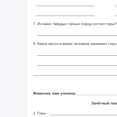
____________________________ _____
____________________________ _____
7. Из каких твёрдых горных пород состоят горы?
______________________________________
8. Какое место в жизни человека занимают горы
______________________________________
______________________________________
________________________________________
Фамилия, имя ученика:____________________
Зачётный лис
1. Горы - _______________________________