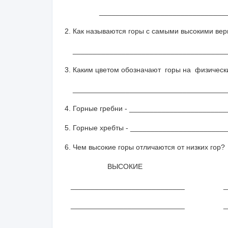
__________________________________
2. Как называются горы с самыми высокими ве
______________________________________
3. Каким цветом обозначают горы на физическ
______________________________________
4. Горные гребни - _______________________
5. Горные хребты - ______________________
6. Чем высокие горы отличаются от низких гор?
ВЫСОКИЕ НИ
____________________________ _____
____________________________ _____
____________________________ _____