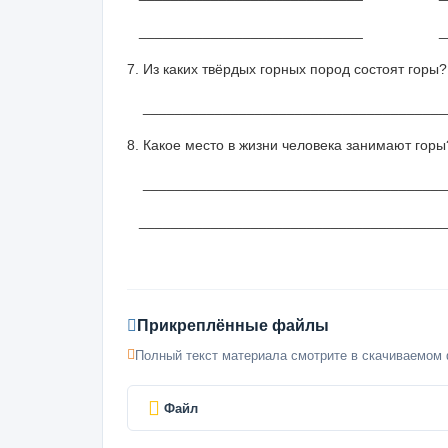
____________________________ _____
7. Из каких твёрдых горных пород состоят горы?
______________________________________
8. Какое место в жизни человека занимают горы
______________________________________
_______________________________________
Прикреплённые файлы
Полный текст материала смотрите в скачиваемом 
Файл