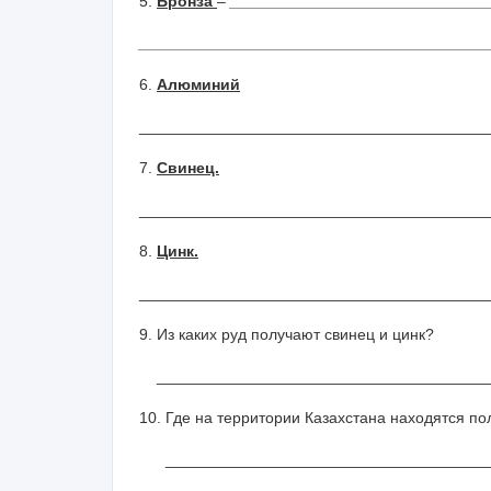
5.
Бронза
– _____________________________
________________________________________
6.
Алюминий
________________________________________
7.
Свинец.
________________________________________
8.
Цинк.
________________________________________
9. Из каких руд получают свинец и цинк?
______________________________________
10. Где на территории Казахстана находятся п
______________________________________