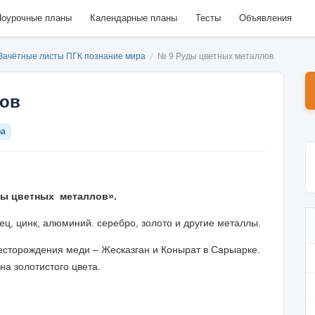
оурочные планы
Календарные планы
Тесты
Объявления
Зачётные листы ПГК познание мира
/
№ 9 Руды цветных металлов
лов
ра
ды цветных металлов».
ец, цинк, алюминий. серебро, золото и другие металлы.
есторождения меди – Жесказган и Конырат в Сарыарке.
на золотистого цвета.