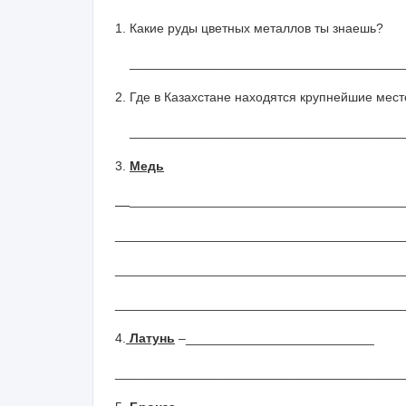
1. Какие руды цветных металлов ты знаешь?
______________________________________
2. Где в Казахстане находятся крупнейшие ме
______________________________________
3.
Медь
______________________________________
________________________________________
________________________________________
________________________________________
4.
Латунь
–__________________________
________________________________________