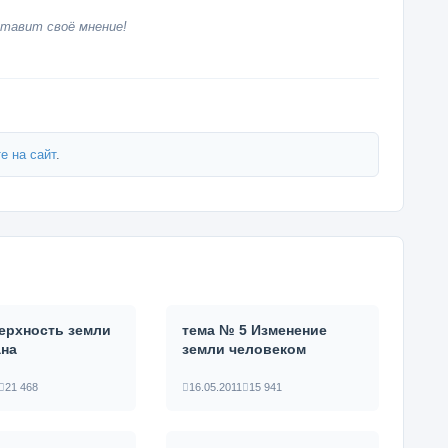
тавит своё мнение!
е на сайт
.
ерхность земли
тема № 5 Изменение
ана
земли человеком
21 468
16.05.2011
15 941