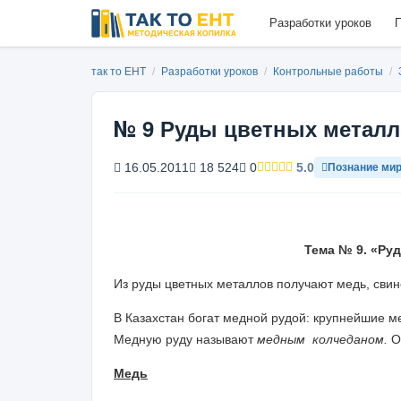
Разработки уроков
П
так то ЕНТ
/
Разработки уроков
/
Контрольные работы
/
№ 9 Руды цветных метал
16.05.2011
18 524
0
5.0
Познание ми
Тема № 9. «Ру
Из руды цветных металлов получают медь, свин
В Казахстан богат медной рудой: крупнейшие м
Медную руду называют
медным колчеданом.
О
Медь