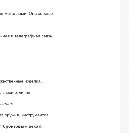
ими металлами. Она хорошо
онная и телеграфная связь.
дожественные изделия,
 знаки отличия.
икелем.
ия оружия, инструментов.
ют
бронзовым веком.