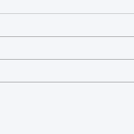
________________________________________________________
________________________________________________________
________________________________________________________
________________________________________________________