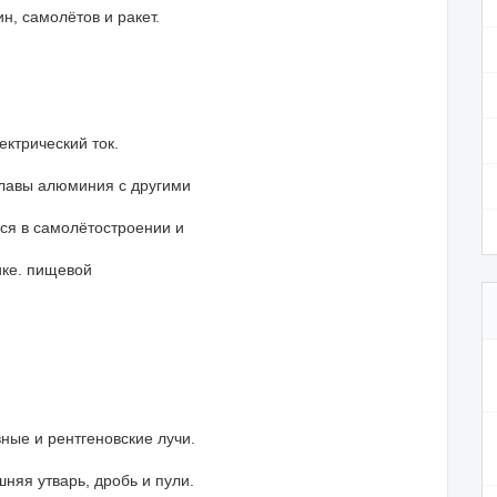
н, самолётов и ракет.
ектрический ток.
плавы алюминия с другими
я в самолётостроении и
ике. пищевой
вные и рентгеновские лучи.
шняя утварь, дробь и пули.