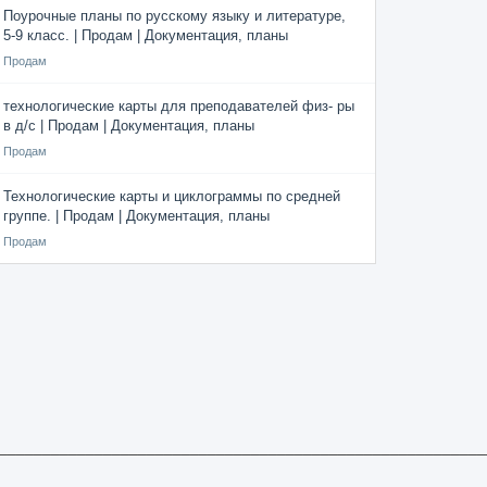
Поурочные планы по русскому языку и литературе,
5-9 класс. | Продам | Документация, планы
Продам
технологические карты для преподавателей физ- ры
в д/с | Продам | Документация, планы
Продам
Технологические карты и циклограммы по средней
группе. | Продам | Документация, планы
Продам
________________________________________________________