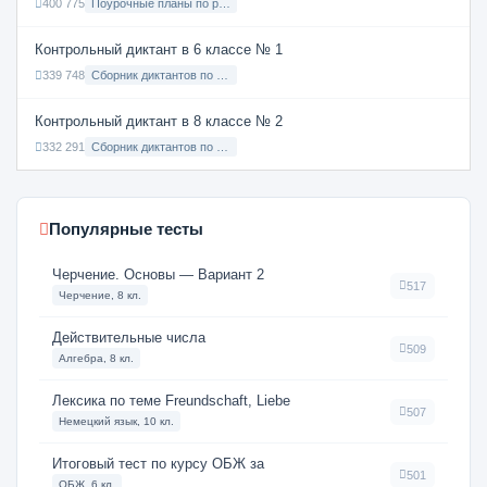
400 775
Поурочные планы по русскому языку 7 класс
Контрольный диктант в 6 классе № 1
339 748
Сборник диктантов по Русскому языку в 6 классе с русским языком обучения
Контрольный диктант в 8 классе № 2
332 291
Сборник диктантов по Русскому языку в 8 классе с русским языком обучения
Популярные тесты
Черчение. Основы — Вариант 2
517
Черчение, 8 кл.
Действительные числа
509
Алгебра, 8 кл.
Лексика по теме Freundschaft, Liebe
507
Немецкий язык, 10 кл.
Итоговый тест по курсу ОБЖ за
501
ОБЖ, 6 кл.