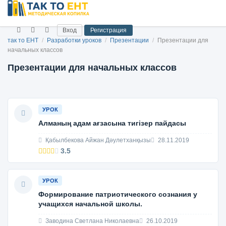
Вход
Регистрация
так то ЕНТ
/
Разработки уроков
/
Презентации
/
Презентации для
начальных классов
Презентации для начальных классов
УРОК
Алманың адам ағзасына тигізер пайдасы
Қабылбекова Айжан Дәулетханқызы
28.11.2019
3.5
УРОК
Формирование патриотического сознания у
учащихся начальной школы.
Заводина Светлана Николаевна
26.10.2019