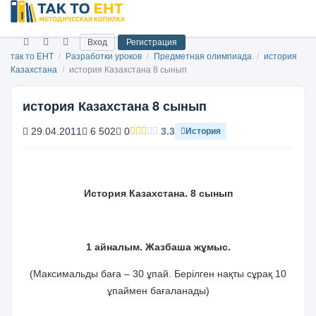
Вход
Регистрация
так то ЕНТ
/
Разработки уроков
/
Предметная олимпиада
/
история
Казахстана
/
история Казахстана 8 сынып
история Казахстана 8 сынып
29.04.2011
6 502
0
3.3
История
История Казахстана.
8 сынып
1 айналым. Жазбаша жұмыс.
(Максимальды баға – 30 ұпай. Берілген нақты сұрақ 10
ұпаймен бағаланады)