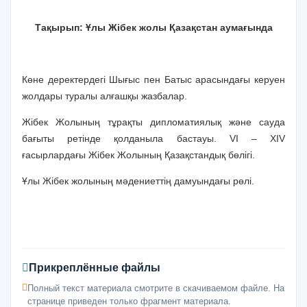
Тақырып: Ұлы Жібек жолы Қазақстан аумағында
Көне деректердегі Шығыс пен Батыс арасындағы керуен
жолдары туралы алғашқы жазбалар.
Жібек Жолының тұрақты дипломатиялық және сауда
бағыты ретінде қолданыла бастауы.
VI – XIV
ғасырлардағы Жібек Жолының Қазақстандық бөлігі.
Ұлы Жібек жолының мәдениеттің дамуындағы рөлі.
Прикреплённые файлы
Полный текст материала смотрите в скачиваемом файле. На
странице приведен только фрагмент материала.