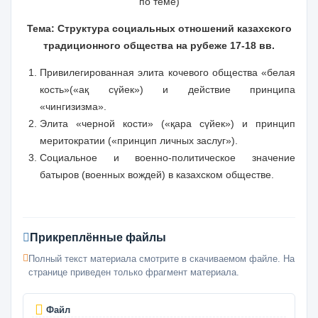
по теме)
Тема: Структура социальных отношений казахского
традиционного общества на рубеже 17-18 вв.
Привилегированная элита кочевого общества «белая
кость»(«а
қ сүйек
») и действие принципа
«чингизизма».
Элита «черной кости» («
қара сүйек
») и принцип
меритократии («принцип личных заслуг»).
Социальное и военно-политическое значение
батыров (военных вождей) в казахском обществе.
Прикреплённые файлы
Полный текст материала смотрите в скачиваемом файле. На
странице приведен только фрагмент материала.
Файл