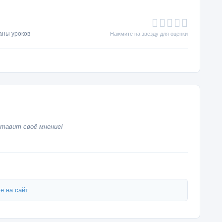
аны уроков
Нажмите на звезду для оценки
тавит своё мнение!
е на сайт
.