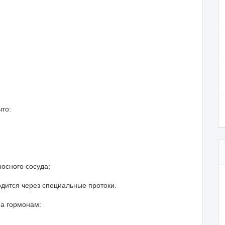
что:
веносного сосуда;
дится через специальные протоки.
на гормонам: