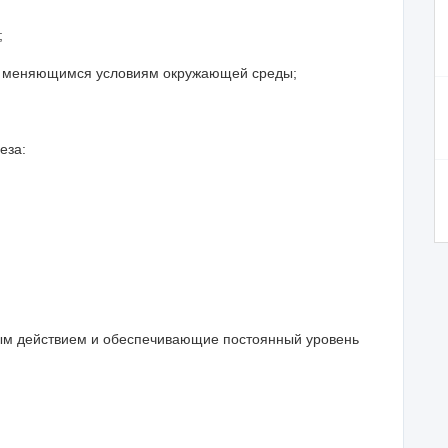
;
о меняющимся условиям окружающей среды;
звития организма.
еза:
м действием и обеспечивающие постоянный уровень