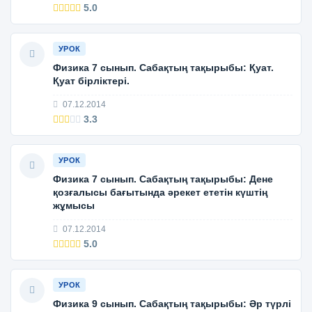
5.0
УРОК
Физика 7 сынып. Сабақтың тақырыбы: Қуат.
Қуат бірліктері.
07.12.2014
3.3
УРОК
Физика 7 сынып. Сабақтың тақырыбы: Дене
қозғалысы бағытында әрекет ететін күштің
жұмысы
07.12.2014
5.0
УРОК
Физика 9 сынып. Сабақтың тақырыбы: Әр түрлі