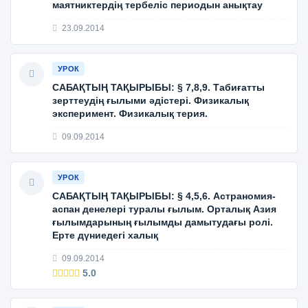
маятниктердің тербеліс периодын анықтау
23.09.2014
УРОК
САБАҚТЫҢ ТАҚЫРЫБЫ: § 7,8,9. Табиғатты
зерттеудің ғылыми әдістері. Физикалық
эксперимент. Физикалық терия.
09.09.2014
УРОК
САБАҚТЫҢ ТАҚЫРЫБЫ: § 4,5,6. Астраномия-
аспан денелері туралы ғылым. Орталық Азия
ғылымдарының ғылымды дамытудағы ролі.
Ерте дүниедегі халық
09.09.2014
5.0