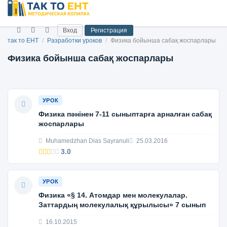
Вход
Регистрация
так то ЕНТ
/
Разработки уроков
/
Физика бойынша сабақ жоспарлары
Физика бойынша сабақ жоспарлары
УРОК
Физика пәнінен 7-11 сыныптарға арналған сабақ
жоспарлары
Muhamedzhan Dias Sayranuli
25.03.2016
3.0
УРОК
Физика «§ 14. Атомдар мен молекулалар.
Заттардың молекулалық құрылысы» 7 сынып
16.10.2015