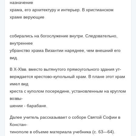
назначение
храма, его архитектуру и интерьер. В христианском
храме верующие
собирались на богослужение внутри. Следовательно,
внутреннее
убранство храма Византии наряднее, чем внешний его
вид.
В
X
-
XI
вв. вместо вытянутого прямоугольного здания ут-
верждается крестово-купольный храм. В плане этот храм
имел вид
креста с куполом посередине, установленным на круглом
возвы-
шении - барабане.
Далее
учитель
рассказывает о соборе Святой Софии в
Констан-
тинополе в объеме материала учебника (с. 63—64).