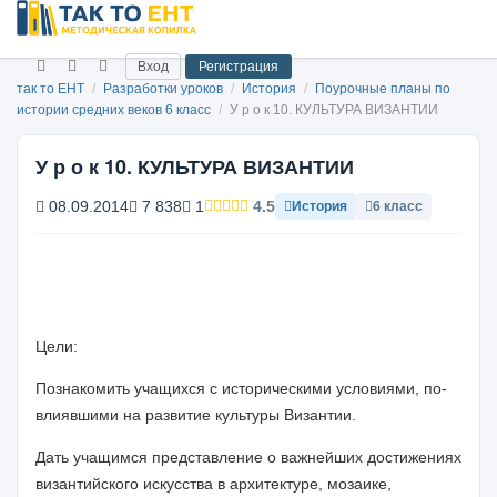
Вход
Регистрация
так то ЕНТ
/
Разработки уроков
/
История
/
Поурочные планы по
истории средних веков 6 класс
/
У р о к 10. КУЛЬТУРА ВИЗАНТИИ
У р о к 10. КУЛЬТУРА ВИЗАНТИИ
08.09.2014
7 838
1
4.5
История
6 класс
Цели:
Познакомить учащихся с историческими условиями, по-
влиявшими на развитие культуры Византии.
Дать учащимся представление о важнейших достижениях
византийского искусства в архитектуре, мозаике,