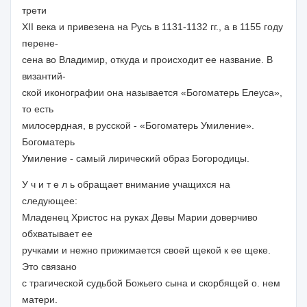
трети
XII века и привезена на Русь в 1131-1132 гг., а в 1155 году
перене-
сена во Владимир, откуда и происходит ее название. В
византий-
ской иконографии она называется «Богоматерь Елеуса»,
то есть
милосердная, в русской - «Богоматерь Умиление».
Богоматерь
Умиление - самый лирический образ Богородицы.
У ч и т е л ь обращает внимание учащихся на
следующее:
Младенец Христос на руках Девы Марии доверчиво
обхватывает ее
ручками и нежно прижимается своей щекой к ее щеке.
Это связано
с трагической судьбой Божьего сына и скорбящей о. нем
матери.