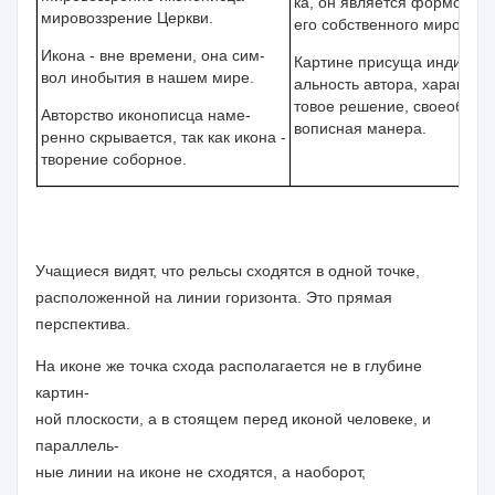
ка, он является формой п
мировоззрение Церкви.
его собственного мировозз
Икона - вне времени, она сим-
Картине присуща индивиду
вол инобытия в нашем мире.
альность автора, характерн
товое решение, своеобразн
Авторство иконописца наме-
вописная манера.
ренно скрывается, так как икона -
творение соборное.
Учащиеся видят, что рельсы сходятся в одной точке,
расположенной на линии горизонта. Это
прямая
перспектива.
На иконе же точка схода располагается не в глубине
картин-
ной плоскости, а в стоящем перед иконой человеке, и
параллель-
ные линии на иконе не сходятся, а наоборот,