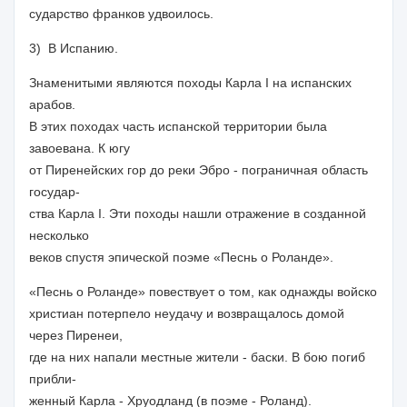
сударство франков удвоилось.
3) В Испанию.
Знаменитыми являются походы Карла I на испанских
арабов.
В этих походах часть испанской территории была
завоевана. К югу
от Пиренейских гор до реки Эбро - пограничная область
государ-
ства Карла I. Эти походы нашли отражение в созданной
несколько
веков спустя эпической поэме «Песнь о Роланде».
«Песнь о Роланде» повествует о том, как однажды войско
христиан потерпело неудачу и возвращалось домой
через Пиренеи,
где на них напали местные жители - баски. В бою погиб
прибли-
женный Карла - Хруодланд (в поэме -
Роланд).