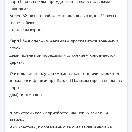
Карл I прославился прежде всего завоевательными
походами.
Более 53 раз его войско отправлялось в путь, 27 раз во
главе войска
стоял сам король.
Карл I был одержим желанием прославиться военными
похо-
дами, военными победами и служением христианской
церкви.
Учитель
вместе с учащимися выясняет причины войн, ко-
торые вели франки при
Карле I Великом
(прозванном так
наро-
дом), и
отмечает:
знать стремилась к приобретению новых земель и
зависи-
мых крестьян, к обогащению за счет захваченной на