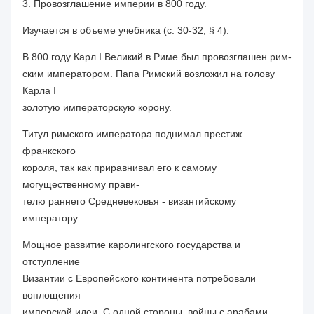
3. Провозглашение империи в 800 году.
Изучается в объеме учебника (с. 30-32, § 4).
В 800 году Карл I Великий в Риме был провозглашен
рим-
ским императором.
Папа Римский возложил на голову
Карла I
золотую императорскую корону.
Титул римского императора поднимал престиж
франкского
короля, так как приравнивал его к самому
могущественному прави-
телю раннего Средневековья -
византийскому
императору.
Мощное развитие каролингского государства и
отступление
Византии с Европейского континента потребовали
воплощения
имперской идеи. С одной стороны, войны с арабами,