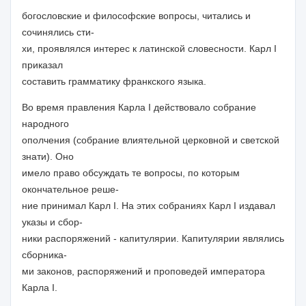
богословские и философские вопросы, читались и
сочинялись сти-
хи, проявлялся интерес к латинской словесности. Карл I
приказал
составить грамматику франкского языка.
Во время правления Карла I действовало собрание
народного
ополчения (собрание влиятельной церковной и светской
знати). Оно
имело право обсуждать те вопросы, по которым
окончательное реше-
ние принимал Карл I. На этих собраниях Карл I издавал
указы и сбор-
ники распоряжений - капитулярии. Капитулярии являлись
сборника-
ми законов, распоряжений и проповедей императора
Карла I.