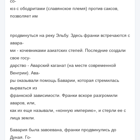
со-
юз с ободритами (славянское племя) против саксов,
позволяет им
продвинуться на реку Эльбу. Здесь франки встречаются с
авара-
ми - кочевниками азиатских степей. Последние создали
свое госу-
дарство - Аварский каганат (на месте современной
Венгрии). Ава-
ры оказывали помощь Баварии, которая стремилась
вырваться из
франкской зависимости. Франки вскоре разгромили
аваров, или,
как их еще называли, «конную империю», и стерли ее с
лица земли.
Бавария была завоевана, франки продвинулись до
Дуная. Го-