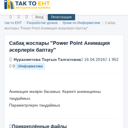
Вход
Регистрация
так то ЕНТ
/
Разработки уроков
/
Уроки по Информатике
/
Сабақ
жоспары "Power Point Анимация әсерлерін баптау"
Сабақ жоспары "Power Point Анимация
әсерлерін баптау"
Нурахметова Торгын Талгатовна
16.04.2016
1 952
0
Информатика
Анимация мәзірін басамыз. Керекті анимацияны
таңдаймыз.
Параметрлерін таңдаймыз.
Прикреплённые файлы