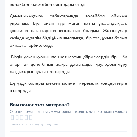
волейбол, баскетбол ойындары өтеді.
Денешынықтыру сабақтарында волейбол ойынын
үйрендім. Бұл ойын түрі маған қатты ұнағандықтан,
қосымша сағаттарына қатысатын болдым. Жаттығулар
кезінде мұғалім бізді ұйымшылдыққа, бір топ, ұжым болып
ойнауға тәрбиелейді.
Біздің үлкен қуанышпен қатысатын үйірмелердің бірі – би
өнері.
Би дене бітімін жақсы дамытады, түзу, әдемі жүру
дағдыларын қалыптастырады.
Ең үздік билерді мектеп қалаға, мерекелік концерттерге
шығарады
.
Вам помог этот материал?
Оценки помогают другим учителям находить лучшие планы уроков
Нажмите на звезду для оценки