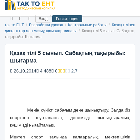
Вход
Регистрация
так то ЕНТ
/
Разработки уроков
/
Контрольные работы
/
Қазақ тілінен
диктанттар мен мазмұндамалар жинағы
/
Қазақ тілі 5 сынып. Сабақтың
тақырыбы: Шығарма
Қазақ тілі 5 сынып. Сабақтың тақырыбы:
Шығарма
26.10.2014
4 488
0
2.7
Менің сүйікті сабағым дене шынықтыру. Залда біз
спортпен шұғылданып, денемізді шынықтырамыз,
күшімізді нығайтамыз.
Мектеп спорт залында қалааралық, мектепішілік