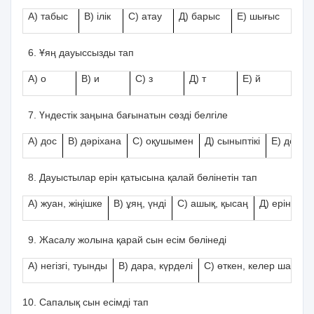
А) табыс
В) ілік
С) атау
Д) барыс
Е) шығыс
Ұяң дауыссызды тап
А) о
В) и
С) з
Д) т
Е) й
Үндестік заңына бағынатын сөзді белгіле
А) дос
В) дәріхана
С) оқушымен
Д) сыныптікі
Е) досты
Дауыстылар ерін қатысына қалай бөлінетін тап
А) жуан, жіңішке
В) ұяң, үнді
С) ашық, қысаң
Д) еріндік, 
Жасалу жолына қарай сын есім бөлінеді
А) негізгі, туынды
В) дара, күрделі
С) өткен, келер шақ
Д
Сапалық сын есімді тап