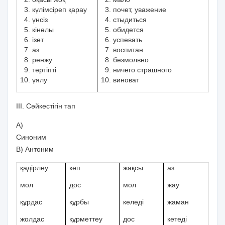
күлімсіреп қарау
почет, уважение
үнсіз
стыдиться
кінәлы
обидется
ізет
успевать
аз
воспитан
ренжу
безмолвно
тәртіпті
ничего страшного
үялу
виноват
ІІІ. Сәйкестігін тап
А)
Синоним
В) Антоним
қадірлеу
көп
жақсы
аз
мол
дос
мол
жау
құрдас
құрбы
келеді
жаман
жолдас
құрметтеу
дос
кетеді