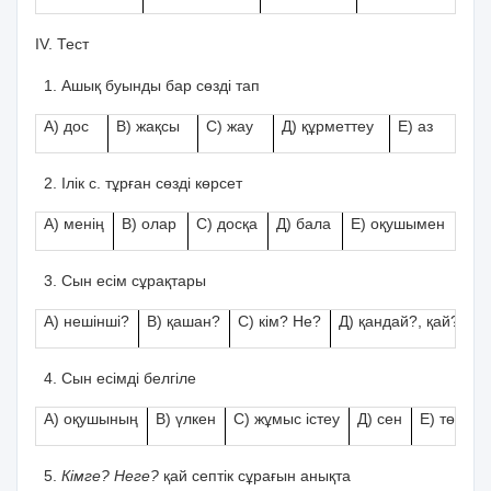
І
V
. Тест
Ашық буынды бар сөзді тап
А) дос
В) жақсы
С) жау
Д) құрметтеу
Е) аз
Ілік с. тұрған сөзді көрсет
А) менің
В) олар
С) досқа
Д) бала
Е) оқушымен
Сын есім сұрақтары
А) нешінші?
В) қашан?
С) кім? Не?
Д) қандай?, қай?
Е)
Сын есімді белгіле
А) оқушының
В) үлкен
С) жұмыс істеу
Д) сен
Е) төмен
Кімге? Неге?
қай септік сұрағын анықта