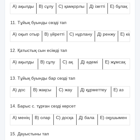
А) ақылды
В) сұлу
С) қамқорлы
Д) ізетті
Е) бұлақ
Тұйық буынды сөзді тап
А) оқып отыр
В) үйретті
С) нұрлану
Д) ренжу
Е) кіші
Қатыстық сын есімді тап
А) ақылды
В) сұлу
С) ақ
Д) әдемі
Е) жұмсақ
Тұйық буынды бар сөзді тап
А) дос
В) жақсы
С) жау
Д) құрметтеу
Е) аз
Барыс с. тұрған сөзді көрсет
А) менің
В) олар
С) досқа
Д) бала
Е) оқушымен
Дауыстыны тап