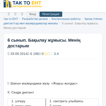
Вход
Регистрация
так то ЕНТ
/
Разработки уроков
/
Контрольные работы
/
Қазақ тілінен
диктанттар мен мазмұндамалар жинағы
/
6 сынып. Бақылау жұмысы.
Менің достарым
6 сынып. Бақылау жұмысы. Менің
достарым
29.09.2014
6 196
0
3.4
І. Шағын мазмұндама жазу. «Жақсы жолдас»
ІІ. Сөздік диктант.
үлгеру
смотреть улыбаясь
оқасы жоқ
мало