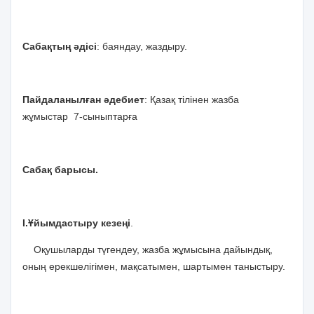
Сабақтың әдісі
: баяндау, жаздыру.
Пайдаланылған әдебиет
: Қазақ тілінен жазба
жұмыстар 7-сыныптарға
Сабақ барысы.
І.Ұйымдастыру кезеңі
.
Оқушыларды түгендеу, жазба жұмысына дайындық,
оның ерекшелігімен, мақсатымен, шартымен таныстыру.