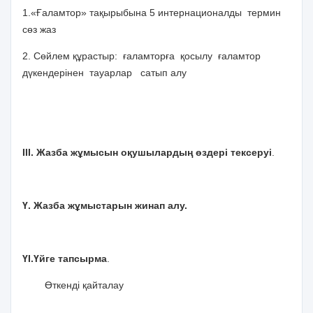
1.«Ғаламтор» тақырыбына 5 интернационалды термин
сөз жаз
2. Сөйлем құрастыр: ғаламторға қосылу ғаламтор
дүкендерінен тауарлар сатып алу
ІІІ. Жазба жұмысын оқушылардың өздері тексеруі
.
Ү. Жазба жұмыстарын жинап алу.
ҮІ.Үйге тапсырма
.
Өткенді қайталау