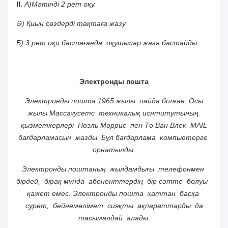
ІІ.
А)Мәтінді 2 рет оқу.
Ә) Қиын сөздерді тақтаға жазу
Б) 3 рет оқи бастағанда оқушылар жаза бастайды.
Электронды пошта
Электронды пошта 1965 жылы пайда болған. Осы
жылы Массачусетс техникалық иснтитутының
қызметкерлері Ноэль Моррис пен То Ван Влек MAIL
бағдарламасын жазды. Бұл бағдарлама компьютерге
орнатылды.
Электронды поштаның жылдамдығы телефонмен
бірдей, бірақ мұнда абоненттердің бір сәтте болуы
қажет емес. Электронды пошта хаттан басқа
сурет, бейнемәлімет сияқты ақпараттарды да
тасымалдай алады.