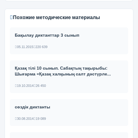
Похожие методические материалы
Бақылау диктанттар 3 сынып
05.11.2015
220 639
Қазақ тілі 10 сынып. Сабақтың тақырыбы:
Шығарма «Қазақ халқының салт дәстүрле...
19.10.2014
26 450
сөздік диктанты
30.08.2014
19 089