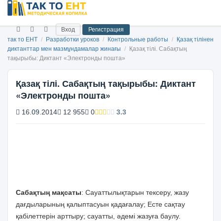
Вход
Регистрация
так то ЕНТ
/
Разработки уроков
/
Контрольные работы
/
Қазақ тілінен
диктанттар мен мазмұндамалар жинағы
/
Қазақ тілі. Сабақтың
тақырыбы: Диктант «Электронды пошта»
Қазақ тілі. Сабақтың тақырыбы: Диктант
«Электронды пошта»
16.09.2014
12 955
0
3.3
Сабақтың мақсаты
: Сауаттылықтарын тексеру, жазу
дағдыларының қалыптасуын қадағалау; Есте сақтау
қабілеттерін арттыру; сауатты, әдемі жазуға баулу.