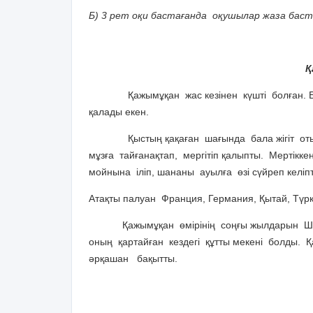
Б) 3 рет оқи бастағанда оқушылар жаза баст
Қ
Қажымұқан жас кезінен күшті болған. Бала
қалады екен.
Қыстың қақаған шағында бала жігіт отын
мұзға тайғанақтап, мергітіп қалыпты. Мертікк
мойнына іліп, шананы ауылға өзі сүйреп келіп
Атақты палуан Франция, Германия, Қытай, Түр
Қажымұқан өмірінің соңғы жылдарын Шымке
оның қартайған кездегі құтты мекені болды. 
әрқашан бақытты.