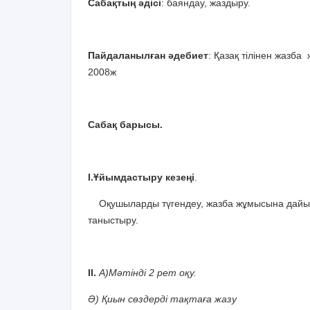
Сабақтың әдісі
: баяндау, жаздыру.
Пайдаланылған әдебиет
: Қазақ тілінен жаз
2008ж
Сабақ барысы.
І.Ұйымдастыру кезеңі
.
Оқушыларды түгендеу, жазба жұмысына дайын
таныстыру.
ІІ.
А)Мәтінді 2 рет оқу.
Ә) Қиын сөздерді тақтаға жазу