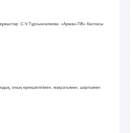
ба жұмыстар С.Ч.Тұрсынғалиева «Арман-ПВ» баспасы
дық, оның ерекшелігімен, мақсатымен, шартымен