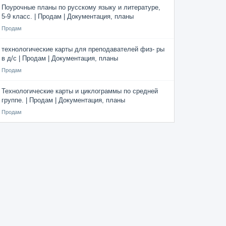
Поурочные планы по русскому языку и литературе,
5-9 класс. | Продам | Документация, планы
Продам
технологические карты для преподавателей физ- ры
в д/с | Продам | Документация, планы
Продам
Технологические карты и циклограммы по средней
группе. | Продам | Документация, планы
Продам