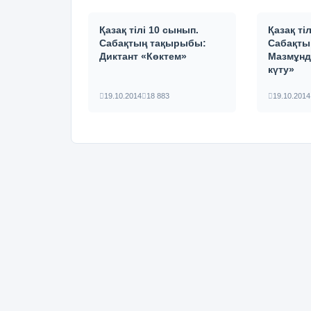
Қазақ тілі 10 сынып.
Қазақ ті
Сабақтың тақырыбы:
Сабақты
Диктант «Көктем»
Мазмұнд
күту»
19.10.2014
18 883
19.10.2014