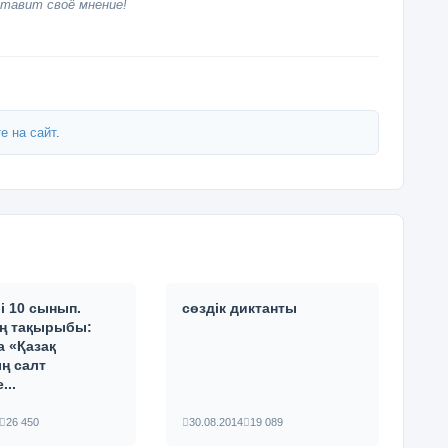
тавит своё мнение!
е на сайт
.
лі 10 сынып.
сөздік диктанты
ң тақырыбы:
 «Қазақ
ң салт
...
26 450
30.08.2014
19 089