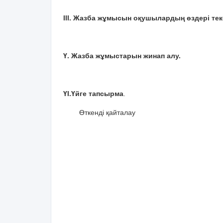
ІІІ. Жазба жұмысын оқушылардың өздері тек
Ү. Жазба жұмыстарын жинап алу.
ҮІ.Үйге тапсырма
.
Өткенді қайталау