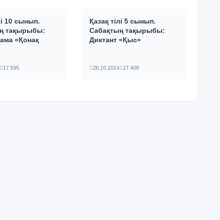
лі 10 сынып.
Қазақ тілі 5 сынып.
ң тақырыбы:
Сабақтың тақырыбы:
ама «Қонақ
Диктант «Қыс»
17 595
26.10.2014
17 408