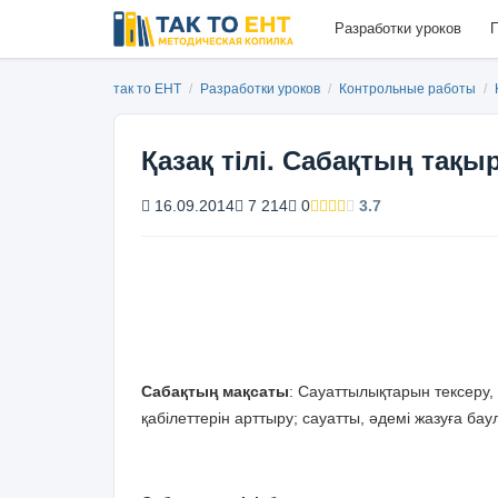
Разработки уроков
П
так то ЕНТ
/
Разработки уроков
/
Контрольные работы
/
Қазақ тілі. Сабақтың тақ
16.09.2014
7 214
0
3.7
Сабақтың мақсаты
: Сауаттылықтарын тексеру,
қабілеттерін арттыру; сауатты, әдемі жазуға баул