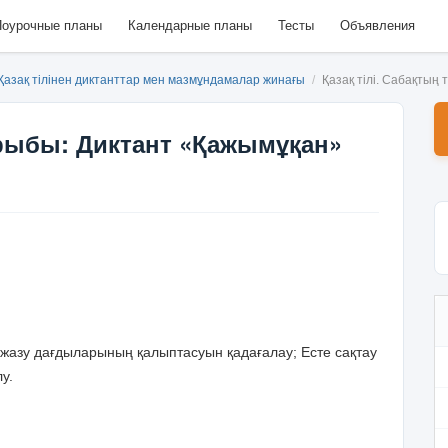
оурочные планы
Календарные планы
Тесты
Объявления
Қазақ тілінен диктанттар мен мазмұндамалар жинағы
/
Қазақ тілі. Сабақтың
ырыбы: Диктант «Қажымұқан»
 жазу дағдыларының қалыптасуын қадағалау; Есте сақтау
у.