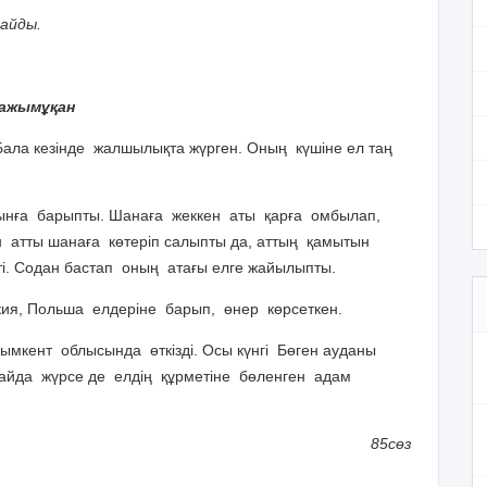
айды.
ажымұқан
 кезінде жалшылықта жүрген. Оның күшіне ел таң
ға барыпты. Шанаға жеккен аты қарға омбылап,
ен атты шанаға көтеріп салыпты да, аттың қамытын
ті. Содан бастап оның атағы елге жайылыпты.
кия, Польша елдеріне барып, өнер көрсеткен.
нт облысында өткізді. Осы күнгі Бөген ауданы
Қайда жүрсе де елдің құрметіне бөленген адам
85сөз