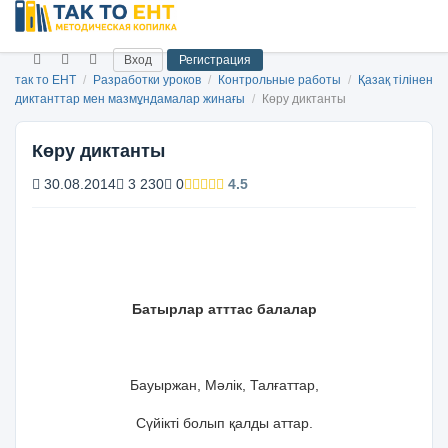
Вход
Регистрация
так то ЕНТ
/
Разработки уроков
/
Контрольные работы
/
Қазақ тілінен
диктанттар мен мазмұндамалар жинағы
/
Көру диктанты
Көру диктанты
30.08.2014
3 230
0
4.5
Батырлар атттас балалар
Бауыржан, Мәлік, Талғаттар,
Сүйікті болып қалды аттар.