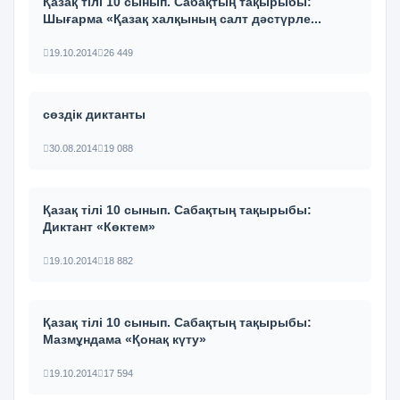
Қазақ тілі 10 сынып. Сабақтың тақырыбы:
Шығарма «Қазақ халқының салт дәстүрле...
19.10.2014
26 449
сөздік диктанты
30.08.2014
19 088
Қазақ тілі 10 сынып. Сабақтың тақырыбы:
Диктант «Көктем»
19.10.2014
18 882
Қазақ тілі 10 сынып. Сабақтың тақырыбы:
Мазмұндама «Қонақ күту»
19.10.2014
17 594