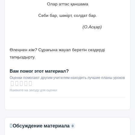
Олар аттас қаншама
Сәби бар, шәкірт, солдат бар.
(О.Асқар)
Өлеңнен
кім?
Сұрағына жауап беретін сөздерді
тапқыздырту.
Вам помог этот материал?
Оценки помогают другим учителям находить лучшие планы уроков
Нажмите на звезду для оценки
Обсуждение материала
0