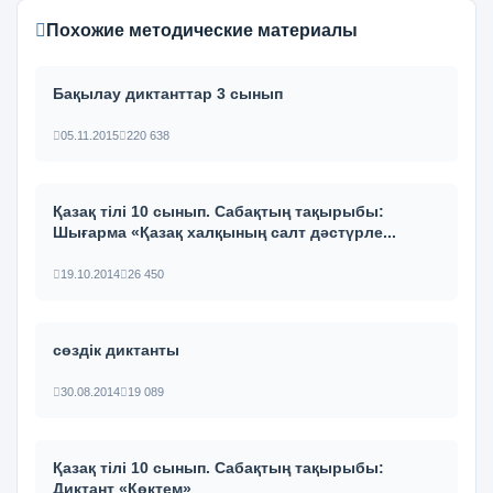
Похожие методические материалы
Бақылау диктанттар 3 сынып
05.11.2015
220 638
Қазақ тілі 10 сынып. Сабақтың тақырыбы:
Шығарма «Қазақ халқының салт дәстүрле...
19.10.2014
26 450
сөздік диктанты
30.08.2014
19 089
Қазақ тілі 10 сынып. Сабақтың тақырыбы:
Диктант «Көктем»