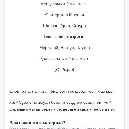
Мен ұшамын бетке алып,
Юпитер мен Марсты.
Шолпан, Уран, Сатурн
Іздеп келе жатырмын.
Меркурий, Нептун, Плутон
Қарсы алатын батырмын.
(О. Асқар)
Өлеңнен заттығ атын білдіретін сөздерді теріп жазғызу.
Кім?
Сұрағына жауап беретін сөзді бір сызықпен,
не?
Сұрағына жауап беретін сөздерді екі сызықпен сызғызу.
Вам помог этот материал?