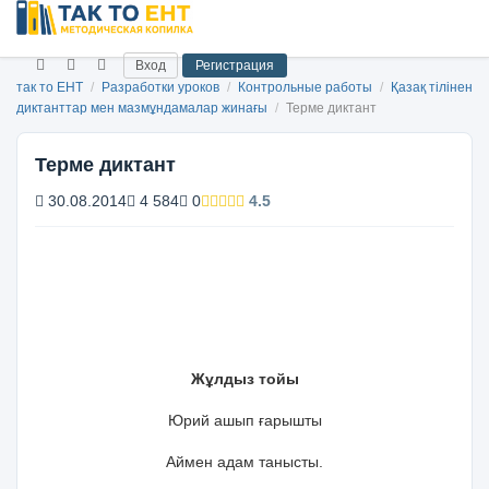
Вход
Регистрация
так то ЕНТ
/
Разработки уроков
/
Контрольные работы
/
Қазақ тілінен
диктанттар мен мазмұндамалар жинағы
/
Терме диктант
Терме диктант
30.08.2014
4 584
0
4.5
Жұлдыз тойы
Юрий ашып ғарышты
Аймен адам танысты.