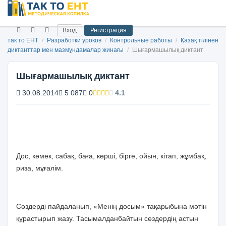
Вход
Регистрация
так то ЕНТ
/
Разработки уроков
/
Контрольные работы
/
Қазақ тілінен
диктанттар мен мазмұндамалар жинағы
/
Шығармашылық диктант
Шығармашылық диктант
30.08.2014
5 087
0
4.1
Дос, көмек, сабақ, баға, көрші, бірге, ойын, кітап, жұмбақ,
риза, мұғалім.
Сөздерді пайдаланып, «Менің досым» тақарыбына мәтін
құрастырып жазу. Тасымалданбайтын сөздердің астын