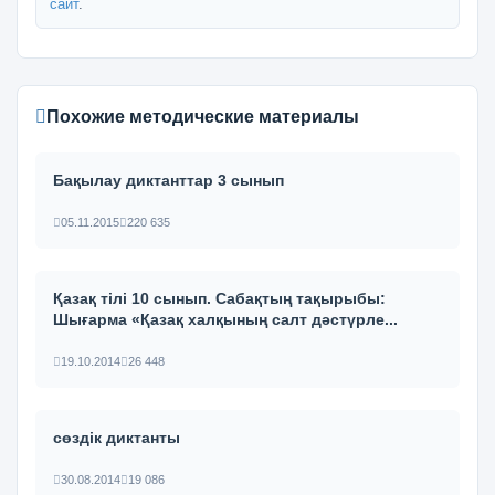
сайт
.
Похожие методические материалы
Бақылау диктанттар 3 сынып
05.11.2015
220 635
Қазақ тілі 10 сынып. Сабақтың тақырыбы:
Шығарма «Қазақ халқының салт дәстүрле...
19.10.2014
26 448
сөздік диктанты
30.08.2014
19 086