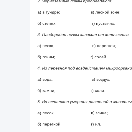
2. Черноземные почвы преобладают:
а) в тундре; в) лесной зоне;
б) степях; г) пустынях.
3. Плодородие почвы зависит от количества:
а) песка; в) перегноя;
б) глины; г) солей.
4. Из перегноя под воздействием микроорган
а) вода; в) воздух;
б) камни; г) соли.
5. Из остатков умерших растений и животны
а) песок; в) глина;
б) перегной; г) ил.