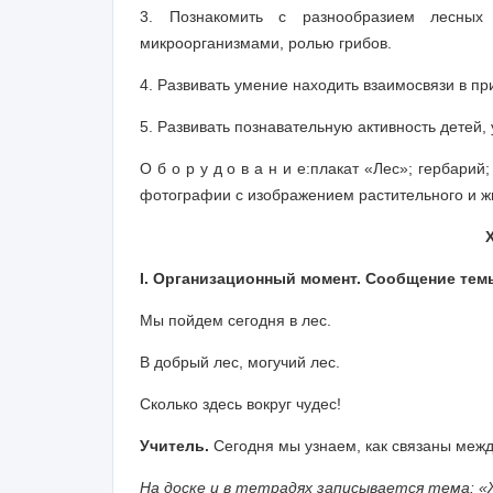
3. Познакомить с разнообразием лесных 
микроорганизмами, ролью грибов.
4. Развивать умение находить взаимосвязи в пр
5. Развивать познавательную активность детей,
О б о р у д о в а н и е:
плакат «Лес»; гербарий;
фотографии с изображением растительного и ж
I. Организационный момент. Сообщение темы
Мы пойдем сегодня в лес.
В добрый лес, могучий лес.
Сколько здесь вокруг чудес!
Учитель.
Сегодня мы узнаем, как связаны межд
На доске и в тетрадях записывается тема: «