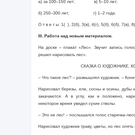
а) за 100–150 лет; в) 5–10 лет;
б) 250–300 лет; г) 1–2 года.
О т в е т ы: 1( ), 2(б), 3(в), 4(г), 5(б), 6(б), 7(в), 8
III. Работа над новым материалом.
На доске – плакат «Лес». Звучит запись голос
решил нарисовать лес».
СКАЗКА О ХУДОЖНИКЕ, 
– Что такое лес? – размышлял художник. – Коне
Нарисовал березы, ели, сосны и осины, дубы и
закачаются. А в углу, как и положено, нари
некоторое время увидел сухие стволы.
– Это не лес! – послышался голос старичка-лесов
Нарисовал художник траву, цветы, но лес опять 