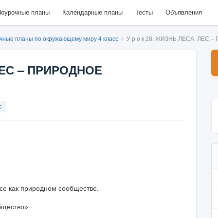
оурочные планы
Календарные планы
Тесты
Объявления
чные планы по окружающему миру 4 класс
/
У р о к 28. ЖИЗНЬ ЛЕСА. ЛЕ
 ЛЕС – ПРИРОДНОЕ
с
се как природном сообществе.
бщество».