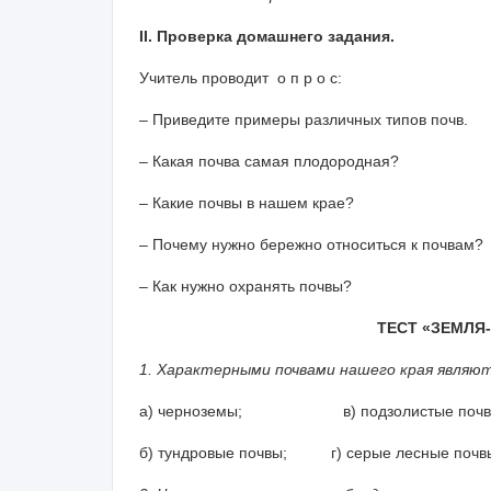
II. Проверка домашнего задания.
Учитель проводит о п р о с:
– Приведите примеры различных типов почв.
– Какая почва самая плодородная?
– Какие почвы в нашем крае?
– Почему нужно бережно относиться к почвам?
– Как нужно охранять почвы?
ТЕСТ «ЗЕМЛЯ
1. Характерными почвами нашего края являют
а) черноземы; в) подзолистые почв
б) тундровые почвы; г) серые лесные почв