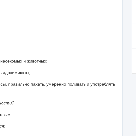
 насекомых и животных;
ть ядохимикаты;
осы, правильно пахать, умеренно поливать и употреблять
нности?
евым.
ся: