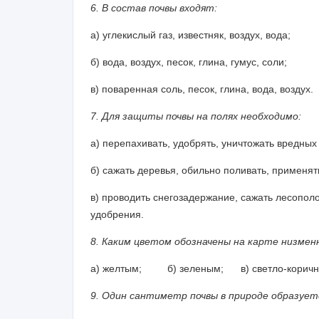
6. В состав почвы входят:
а) углекислый газ, известняк, воздух, вода;
б) вода, воздух, песок, глина, гумус, соли;
в) поваренная соль, песок, глина, вода, воздух.
7. Для защиты почвы на полях необходимо:
а) перепахивать, удобрять, уничтожать вредных
б) сажать деревья, обильно поливать, применя
в) проводить снегозадержание, сажать лесопол
удобрения.
8. Каким цветом обозначены на карте низме
а) желтым; б) зеленым; в) светло-коричн
9. Один сантиметр почвы в природе образует