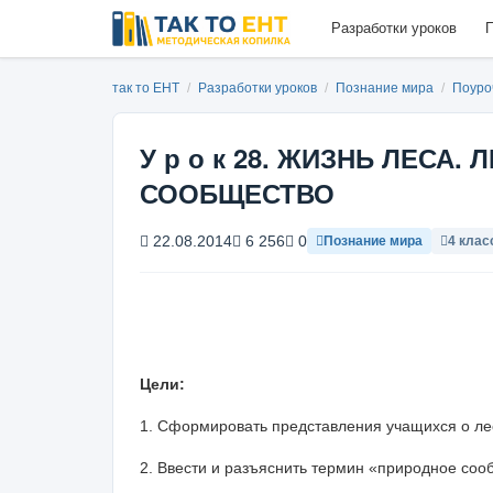
Разработки уроков
П
так то ЕНТ
/
Разработки уроков
/
Познание мира
/
Поуро
У р о к 28. ЖИЗНЬ ЛЕСА.
СООБЩЕСТВО
22.08.2014
6 256
0
Познание мира
4 клас
Цели:
1. Сформировать представления учащихся о ле
2. Ввести и разъяснить термин «природное соо