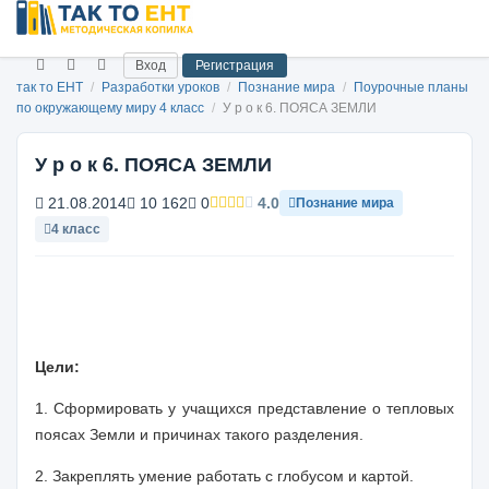
Вход
Регистрация
так то ЕНТ
/
Разработки уроков
/
Познание мира
/
Поурочные планы
по окружающему миру 4 класс
/
У р о к 6. ПОЯСА ЗЕМЛИ
У р о к 6. ПОЯСА ЗЕМЛИ
21.08.2014
10 162
0
4.0
Познание мира
4 класс
Цели:
1. Сформировать у учащихся представление о тепловых
поясах Земли и причинах такого разделения.
2. Закреплять умение работать с глобусом и картой.