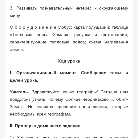
3. Развивать познавательный интерес к окружающему
миру.
О б о р у д о в а н и е:
глобус; карта полушарий; таблица
«Тепловые пояса Земли»; рисунки и фотографии,
характеризующие тепловые пояса; схема нагревания
Земли.
Ход урока
I. Организационный момент. Сообщение темы и
целей урока.
Учитель.
Здравствуйте, юные географы! Сегодня нам
предстоит узнать, почему Солнце неодинаково «любит»
Землю. Но сначала проверим наши знания, которые
необходимы всем географам.
II. Проверка домашнего задания.
1) Ученики сдают на проверку домашние сочинения