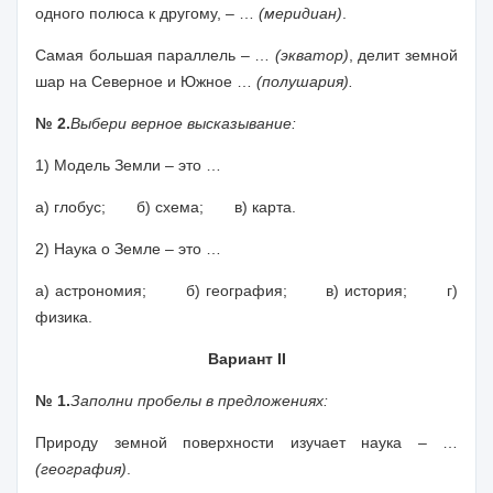
одного полюса к другому, – …
(меридиан)
.
Самая большая параллель – …
(экватор)
, делит земной
шар на Северное и Южное …
(полушария).
№ 2.
Выбери верное высказывание:
1) Модель Земли – это …
а) глобус; б) схема; в) карта.
2) Наука о Земле – это …
а) астрономия; б) география; в) история; г)
физика.
Вариант II
№ 1.
Заполни пробелы в предложениях:
Природу земной поверхности изучает наука – …
(география)
.