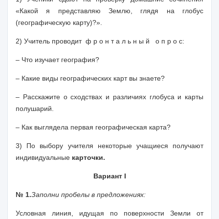
«Какой я представляю Землю, глядя на глобус
(географическую карту)?».
2) Учитель проводит ф р о н т а л ь н ы й о п р о с:
– Что изучает география?
– Какие виды географических карт вы знаете?
– Расскажите о сходствах и различиях глобуса и карты
полушарий.
– Как выглядела первая географическая карта?
3) По выбору учителя некоторые учащиеся получают
индивидуальные
карточки.
Вариант I
№ 1.
Заполни пробелы в предложениях:
Условная линия, идущая по поверхности Земли от