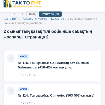
Вход
Регистрация
так то ЕНТ
/
Разработки уроков
/
Қазақ тілі
/
2 сыныптың қазақ тілі
бойынша сабақтың жоспары
2 сыныптың қазақ тілі бойынша сабақтың
жоспары. Страница 2
УРОК
№ 115. Тақырыбы: Сан есімнің зат есіммен
байланысы (416-424 жаттығулар)
19.12.2014
УРОК
№ 114. Тақырыбы: Сан есім. (503-507жаттығу)
19.12.2014