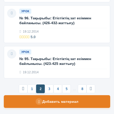
УРОК
№ 96. Тақырыбы: Етістіктің зат есіммен
байланысы. (426-432-жаттығу)
19.12.2014
5.0
УРОК
№ 95. Тақырыбы: Етістіктің зат есіммен
байлынысы. (423-425 жаттығу)
19.12.2014
1
2
3
4
5
…
8
Добавить материал