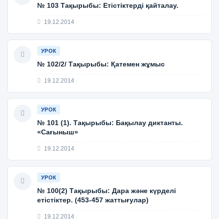
№ 103 Тақырыбы: Етістіктерді қайталау.
19.12.2014
УРОК
№ 102/2/ Тақырыбы: Қатемен жұмыс
19.12.2014
УРОК
№ 101 (1). Тақырыбы: Бақылау диктанты.
«Сағыныш»
19.12.2014
УРОК
№ 100(2) Тақырыбы: Дара және күрделі
етістіктер. (453-457 жаттығулар)
19.12.2014