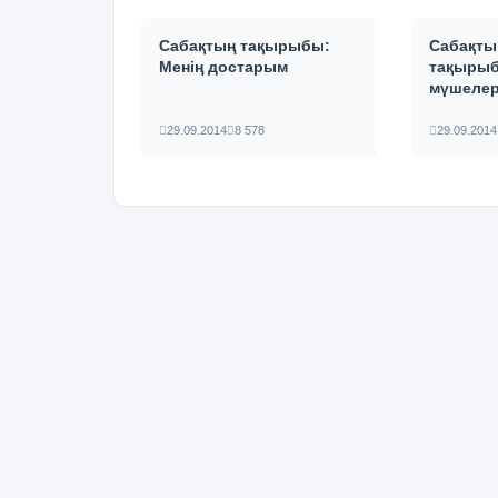
Сабақтың тақырыбы:
Сабақты
Менің достарым
тақыры
мүшелер
29.09.2014
8 578
29.09.2014