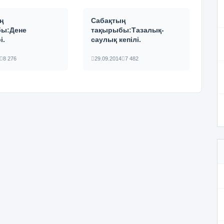
ң
Сабақтың
бы:Дене
тақырыбы:Тазалық-
і.
саулық кепілі.
8 276
29.09.2014
7 482