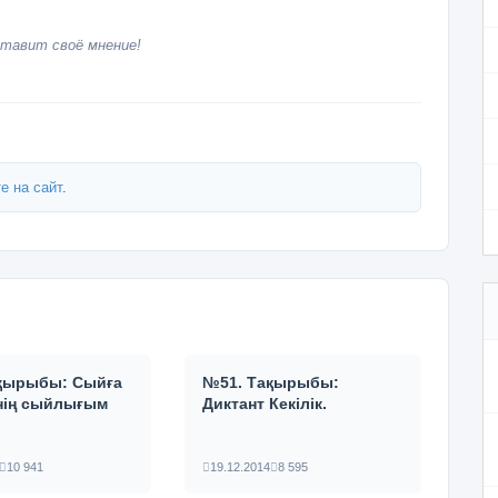
тавит своё мнение!
е на сайт
.
қырыбы: Сыйға
№51. Тақырыбы:
нің сыйлығым
Диктант Кекілік.
10 941
19.12.2014
8 595