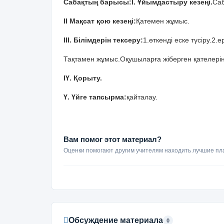
Сабақтың барысы:І. Ұйымдастыру кезеңі.
Саб
ІІ Мақсат қою кезеңі:
Қатемен жұмыс.
ІІІ. Білімдерін тексеру:
1.өткенді еске түсіру.2.
Тақтамен жұмыс.Оқушыларға жіберген қателерін т
ІҮ. Қорыту.
Ү. Үйге тапсырма:
қайталау.
Вам помог этот материал?
Оценки помогают другим учителям находить лучшие пл
Обсуждение материала
0