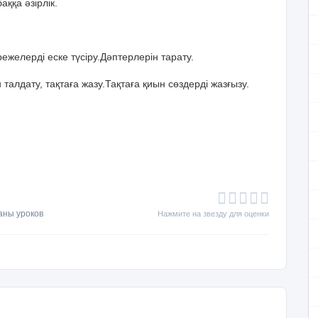
аққа әзірлік.
ережелерді еске түсіру.Дәптерлерін тарату.
алдату, тақтаға жазу.Тақтаға қиын сөздерді жазғызу.
аны уроков
Нажмите на звезду для оценки