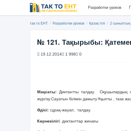
Разработки уроков
П
так то ЕНТ
/
Разработки уроков
/
Қазақ тілі
/
2 сыныптың 
№ 121. Тақырыбы: Қатем
19.12.2014
1 998
0
Мақсаты:
Диктантты талдау. Оқушылардың ж
жүргізу.Сауатын білімін дамыту.Ұқыпты , таза жа
Әдісі:
сұрақ-жауап, талдау.
Көрнекілігі
: диктанттар жинағы