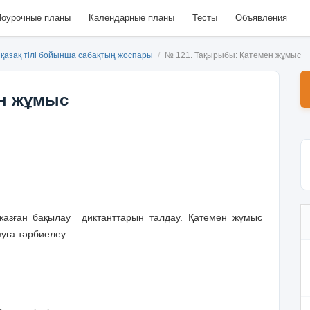
оурочные планы
Календарные планы
Тесты
Объявления
қазақ тілі бойынша сабақтың жоспары
/
№ 121. Тақырыбы: Қатемен жұмыс
ен жұмыс
азған бақылау диктанттарын талдау. Қатемен жұмыс
зуға тәрбиелеу.