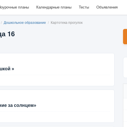
оурочные планы
Календарные планы
Тесты
Объявления
/
Дошкольное образование
/
Картотека прогулок
ца 16
шкой »
ие за солнцем»