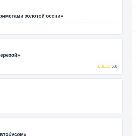
риметами золотой осени»
березой»
5.0
автобусом»