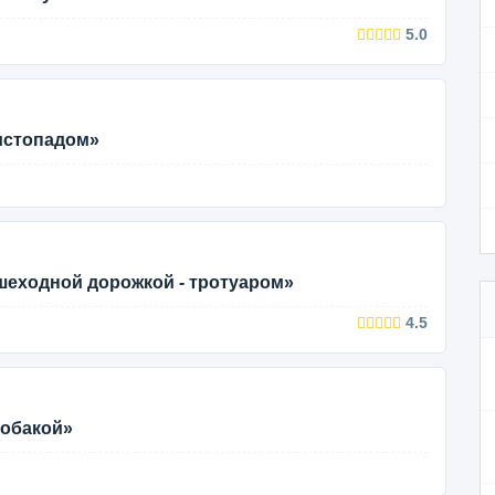
5.0
истопадом»
шеходной дорожкой - тротуаром»
4.5
собакой»