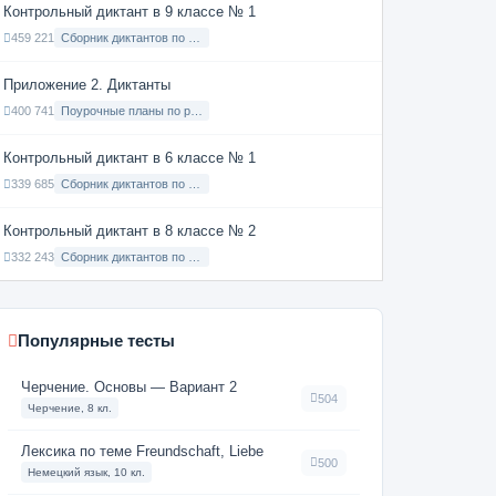
Контрольный диктант в 9 классе № 1
459 221
Сборник диктантов по Русскому языку в 9 классе с русским языком обучения
Приложение 2. Диктанты
400 741
Поурочные планы по русскому языку 7 класс
Контрольный диктант в 6 классе № 1
339 685
Сборник диктантов по Русскому языку в 6 классе с русским языком обучения
Контрольный диктант в 8 классе № 2
332 243
Сборник диктантов по Русскому языку в 8 классе с русским языком обучения
Популярные тесты
Черчение. Основы — Вариант 2
504
Черчение, 8 кл.
Лексика по теме Freundschaft, Liebe
500
Немецкий язык, 10 кл.