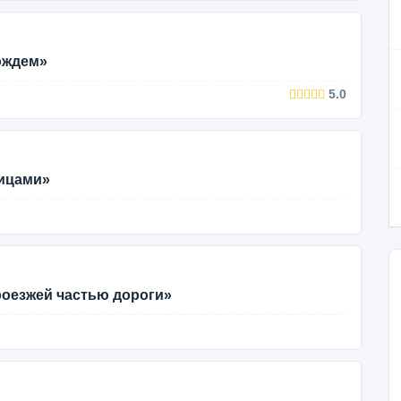
ождем»
5.0
тицами»
роезжей частью дороги»