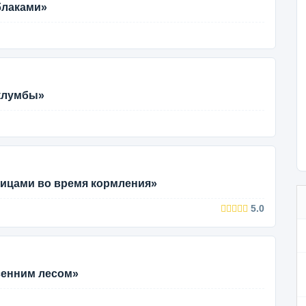
блаками»
 клумбы»
тицами во время кормления»
5.0
сенним лесом»