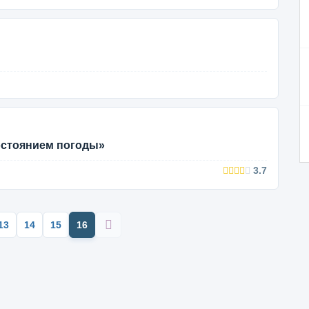
остоянием погоды»
3.7
13
14
15
16