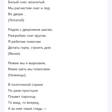
Белый снег, мохнатый.
Мы расчистим снег и лед
Во дворе…
(Лопатой)
Рядом с дворником шагаю,
Разгребаю снег кругом.
Я ребятам помогаю
Делать горку, строить дом.
(Веник)
Режем мы и вырезаем,
Маме шить мы помогаем
(Ножницы)
В полотняной стране
По реке-простыне
Плывет пароход-
То взад, то вперед,
А за ним такая гладь —