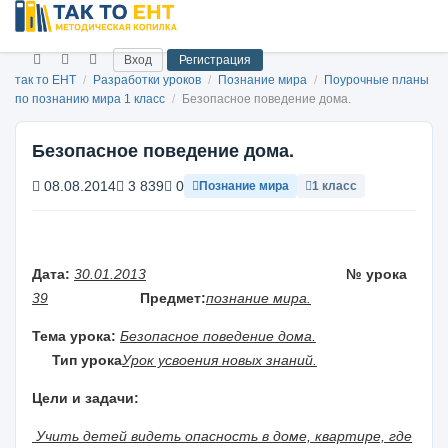
Вход
Регистрация
так то ЕНТ
/
Разработки уроков
/
Познание мира
/
Поурочные планы
по познанию мира 1 класс
/
Безопасное поведение дома.
Безопасное поведение дома.
08.08.2014
3 839
0
Познание мира
1 класс
Дата:
30.01.2013
№ урока
39
Предмет:
познание мира.
Тема урока:
Безопасное поведение дома.
Тип урока
Урок усвоения новых знаний.
Цели и задачи:
Учить детей видеть опасность в доме, квартире, где