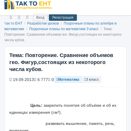
Вход
Регистрация
так то ЕНТ
/
Разработки уроков
/
Поурочные планы по алгебре и
математике
/
Поурочные планы по математике 3 класс
/
Тема:
Повторение. Сравнение объемов гео. Фигур,состоящих из некоторого
числа кубов.
Тема: Повторение. Сравнение объемов
гео. Фигур,состоящих из некоторого
числа кубов.
19.09.2013
6 777
0
Математика
3 класс
Цель:
закрепить понятия об объёме и об их
единицах измерения
(см³)
;
развивать мышление, память, речь,
внимание;