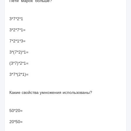
Пети марок больше?
3*7*2*1
3*2*7*1=
7*2*1*3=
3*(7*2)*1=
(3*7)*2*1=
3*7*(2*1)=
Какие свойства умножения использованы?
50*20=
20*50=