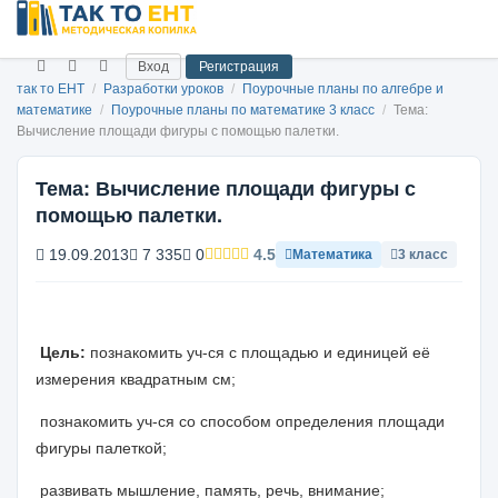
Вход
Регистрация
так то ЕНТ
/
Разработки уроков
/
Поурочные планы по алгебре и
математике
/
Поурочные планы по математике 3 класс
/
Тема:
Вычисление площади фигуры с помощью палетки.
Тема: Вычисление площади фигуры с
помощью палетки.
19.09.2013
7 335
0
4.5
Математика
3 класс
Цель:
познакомить уч-ся с площадью и единицей её
измерения квадратным см;
познакомить уч-ся со способом определения площади
фигуры палеткой;
развивать мышление, память, речь, внимание;