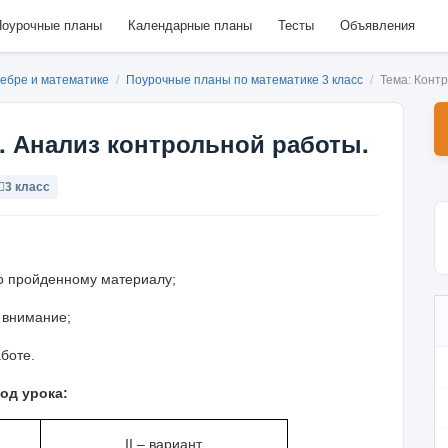
оурочные планы
Календарные планы
Тесты
Объявления
гебре и математике
/
Поурочные планы по математике 3 класс
/
Тема: Конт
. Анализ контрольной работы.
3 класс
о пройденному материалу;
имание;
оте.
од урока:
II
– вариант.