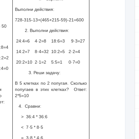
Выполни действия:
728-315-13+(465+215-59)-21=600
 50
2. Выполни действия:
24:4
=6
4·2
=8
18:6
=3
9·3
=27
:8=4
14:2
=7
8·4
=32
10:2
=5
2·2
=4
:2
=2
20:2
=10
2·1
=2
5:5
=1
0·7
=0
4
=0
3. Реши задачу:
В 5 клетках по 2 попугая. Сколько
м
попугаев в этих клетках?
Ответ:
о
2*5=10
ет:
4. Сравни:
>
36:4 * 36:6
<
7·5 * 8·5
=
3·8 * 4·6