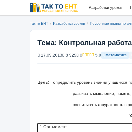
Разработки уроков
П
так то ЕНТ
/
Разработки уроков
/
Поурочные планы по ал
Тема: Контрольная работа
17.09.2013
8 925
0
5.0
Математика
Цель:
определить уровень знаний учащихся п
развивать мышление, память, вн
воспитывать аккуратность в раб
Х
1.Орг. момент.