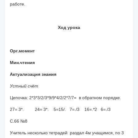
работе.
Ход урока
Орг.момент
Мин.чтения
Актуализация знания
Устный счёт
Цепочка: 2*3*3/2/3*9/9*4/2/2*7/7= в обратном порядке.
27= 3*. 24= 3*. 5=15/. 7=./3 16=.*2 6=./3
С.66 №8
Учитель несколько тетрадей раздал 4м учащимся, по 3