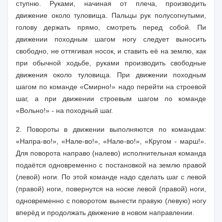
ступню. Руками, начиная от плеча, производить
движение около туловища. Пальцы рук полусогнутыми,
голову держать прямо, смотреть перед собой. Пи
движении походным шагом ногу следует выносить
свободно, не оттягивая носок, и ставить её на землю, как
при обычной ходьбе, руками производить свободные
движения около туловища. При движении походным
шагом по команде «Смирно!» надо перейти на строевой
шаг, а при движении строевым шагом по команде
«Вольно!» - на походный шаг.
2. Повороты в движении выполняются по командам:
«Напра-во!», «Нале-во!», «Нале-во!», «Кругом - марш!».
Для поворота направо (налево) исполнительная команда
подаётся одновременно с постановкой на землю правой
(левой) ноги. По этой команде надо сделать шаг с левой
(правой) ноги, повернутся на носке левой (правой) ноги,
одновременно с поворотом вынести правую (левую) ногу
вперёд и продолжать движение в новом направлении.