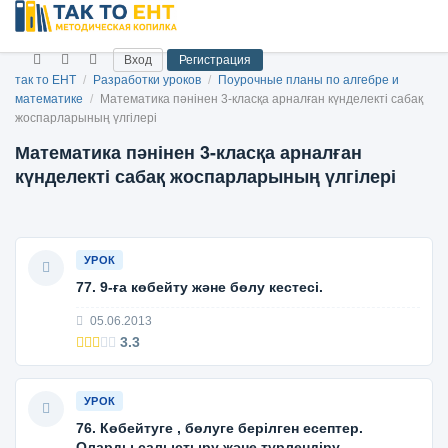
Вход
Регистрация
так то ЕНТ
/
Разработки уроков
/
Поурочные планы по алгебре и
математике
/
Математика пәнінен 3-класқа арналған күнделекті сабақ
жоспарларының үлгілері
Математика пәнінен 3-класқа арналған
күнделекті сабақ жоспарларының үлгілері
УРОК
77. 9-ға көбейту және бөлу кестесі.
05.06.2013
3.3
УРОК
76. Көбейтуге , бөлуге берілген есептер.
Оларды салыстыру және түрлендіру.