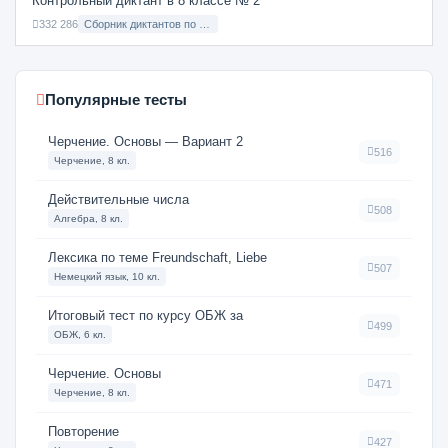
Контрольный диктант в 8 классе № 2
332 286
Сборник диктантов по Русскому языку в 8 классе с русским языком обучения
Популярные тесты
Черчение. Основы — Вариант 2
516
Черчение, 8 кл.
Действительные числа
508
Алгебра, 8 кл.
Лексика по теме Freundschaft, Liebe
507
Немецкий язык, 10 кл.
Итоговый тест по курсу ОБЖ за
499
ОБЖ, 6 кл.
Черчение. Основы
471
Черчение, 8 кл.
Повторение
427