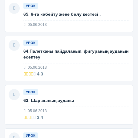
УРОК
65. 6-ға көбейту және бөлу кестесі .
05.06.2013
УРОК
64.Палетканы пайдаланып, фигураның ауданын
есептеу
05.06.2013
4.3
УРОК
63. Шаршының ауданы
05.06.2013
3.4
УРОК