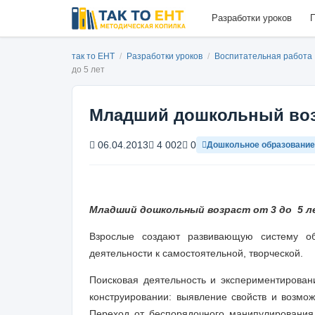
Разработки уроков
П
так то ЕНТ
/
Разработки уроков
/
Воспитательная работа
до 5 лет
Младший дошкольный возр
06.04.2013
4 002
0
Дошкольное образование
Младший дошкольный возраст от 3 до 5 л
Взрослые создают развивающую систему о
деятельности к самостоятельной, творческой.
Поисковая деятель­ность и экспериментирова
конструировании: выявление свойств и возмож
Переход от беспорядочного манипулирования 