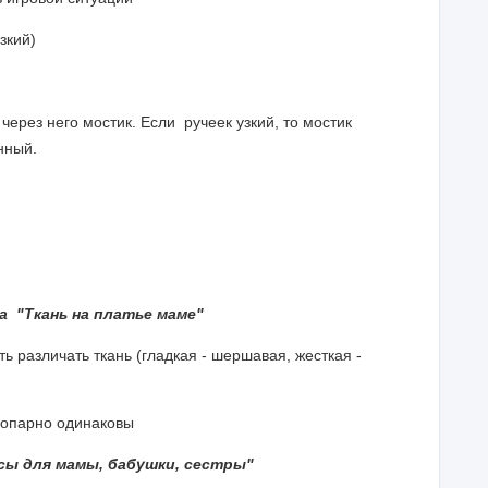
зкий)
через него мостик. Если ручеек узкий, то мостик
нный.
а "Ткань на платье маме"
 различать ткань (гладкая - шершавая, жесткая -
 попарно одинаковы
сы для мамы, бабушки, сестры"