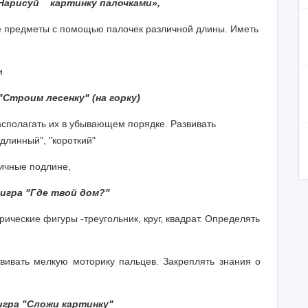
арисуй картинку палочками»,
е предметы с помощью палочек различной длины. Иметь
и
Строим лесенку" (на горку)
асполагать их в убывающем порядке. Развивать
длинный", "короткий"
личные подлине,
игра "Где твой дом?"
ические фигуры -треугольник, круг, квадрат. Определять
звивать мелкую моторику пальцев. Закреплять знания о
игра "Сложи картинку"