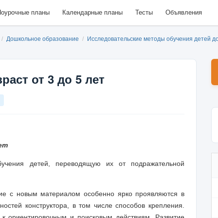
оурочные планы
Календарные планы
Тесты
Объявления
/
Дошкольное образование
/
Исследовательские методы обучения детей д
аст от 3 до 5 лет
ет
бучения детей, переводящую их от подражательной
ние с новым материалом особенно ярко проявляются в
ностей конструктора, в том числе способов крепления.
к ориентировочным и поиско­вым действиям. Развитие