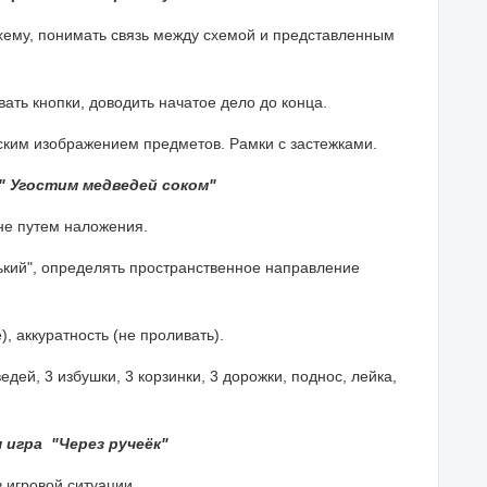
хему, понимать связь между схемой и представленным
вать кнопки, доводить начатое дело до конца.
ским изображением предметов. Рамки с застежками.
" Угостим медведей соком"
не путем наложения.
ький", определять пространственное направление
 аккуратность (не проливать).
едей, 3 избушки, 3 корзинки, 3 дорожки, поднос, лейка,
 игра "Через ручеёк"
 игровой ситуации