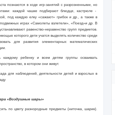
ста познаются в ходе игр-занятий с разрозненными, но
ктами: каждой чашке подбирают блюдце, кастрю­ле -
ой, под каждую елку «сажают» грибок и др., а также в
в подвижных играх «Самолеты взлетели», «Поезд»
и др. В
и устанавливают равенство-неравенство групп предметов.
помощью которого дети учатся выделять количество среди
зовать для развития элементарных математических
ции.
ь каждому ребенку и всем детям группы осваивать
ространство, в котором они живут.
сада для наблюдений, деятельности детей и взрослых в
саду
гра «Воздушные шары»
сить по цвету разнородные предметы
(ниточка, шарик).