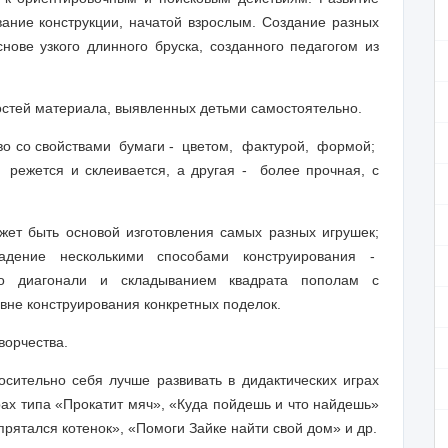
ание конструкции, начатой взрослым. Создание разных
ове узкого длинного бруска, создан­ного педагогом из
остей материала, выявленных детьми самостоятельно.
во со свойствами бумаги - цветом, фактурой, формой;
 режется и склеивается, а другая - более прочная, с
жет быть основой изготовления самых разных игрушек;
адение несколькими способами конструирования -
по диагонали и складыва­нием квадрата пополам с
вне конструирования конкретных поделок.
ворчества.
сительно себя лучше развивать в дидактических играх
рах типа «Прокатит мяч», «Ку­да пойдешь и что найдешь»
спрятался котенок», «Помоги Зайке найти свой дом» и др.