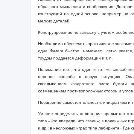
образного мышления и воображения. Достраив
конструкций на одной основе, например на осн
мелких деталей.
Конструирование по замыслу с учетом особенн
Необходимо обеспечить практическое знакомст
одна бумага быстро намокает, легко рвется,
трудом поддается деформации и т. п.
Понимание того, что один и тот же способ мо
перенос способа в новую си­туацию. Овл
складыванием квадратного листа бумаги 
совмещением противоположных сторон и углов 
Поощрение самостоятельности, инициативы и т
Умение определять положение предметов отно
типа «Что впереди, что сзади»; в подвижных иг
и др.; в несложных играх типа лабирин­та «Где 