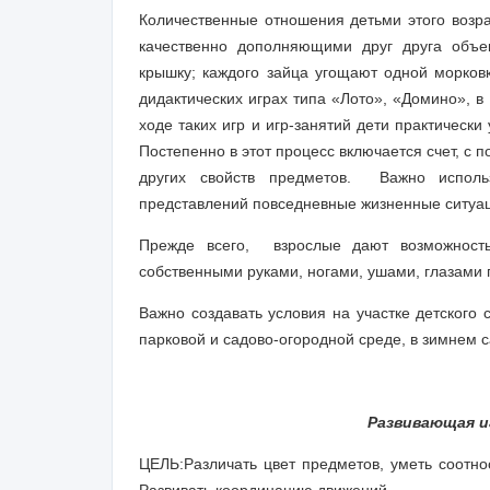
Количественные отношения детьми этого возра
качественно дополняющи­ми друг друга объе
крышку; каждого зайца угощают одной морковк
дидактических играх типа «Ло­то», «Домино», 
ходе таких игр и игр-занятий дети практическ
Постепенно в этот процесс включается счет, с 
других свойств предметов. Важно исполь
представлений повседневные жизненные ситуа
Прежде всего, взрослые дают возможност
собственными руками, ногами, уша­ми, глазами п
Важно создавать условия на участке детского 
парковой и садово-огородной среде, в зимнем 
Развивающая и
ЦЕЛЬ:
Различать цвет предметов, уметь
соотно