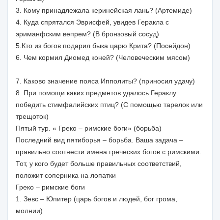
3. Кому принадлежала керинейская лань? (Артемиде)
4. Куда спрятался Эврисфей, увидев Геракла с
эриманфским вепрем? (В бронзовый сосуд)
5.Кто из богов подарил быка царю Крита? (Посейдон)
6. Чем кормил Диомед коней? (Человеческим мясом)
7. Каково значение пояса Ипполиты? (приносил удачу)
8. При помощи каких предметов удалось Гераклу
победить стимфалийских птиц? (С помощью тарелок или
трещоток)
Пятый тур. « Греко – римские боги» (борьба)
Последний вид пятиборья – борьба. Ваша задача –
правильно соотнести имена греческих богов с римскими.
Тот, у кого будет больше правильных соответствий,
положит соперника на лопатки
Греко – римские боги
1. Зевс – Юпитер (царь богов и людей, бог грома,
молнии)