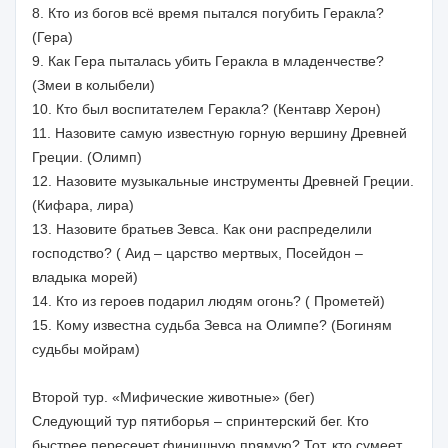
8. Кто из богов всё время пытался погубить Геракла?
(Гера)
9. Как Гера пыталась убить Геракла в младенчестве?
(Змеи в колыбели)
10. Кто был воспитателем Геракла? (Кентавр Херон)
11. Назовите самую известную горную вершину Древней
Греции. (Олимп)
12. Назовите музыкальные инструменты Древней Греции.
(Кифара, лира)
13. Назовите братьев Зевса. Как они распределили
господство? ( Аид – царство мертвых, Посейдон –
владыка морей)
14. Кто из героев подарил людям огонь? ( Прометей)
15. Кому известна судьба Зевса на Олимпе? (Богиням
судьбы мойрам)
Второй тур. «Мифические животные» (бег)
Следующий тур пятиборья – спринтерский бег. Кто
быстрее пересечет финишную прямую? Тот, кто сумеет