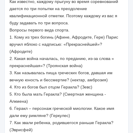
Как известно, каждому прыгуну во время соревнований
дается по три попытки на преодоление
квалификационной отметки. Поэтому каждому из вас я
буду задавать по три вопроса.
Вопросы первого вида спорта.
1. Кому из трех богинь (Афине, Афродите, Гере) Парис
вручил яблоко с надписью: «Прекраснейшей»?
(Афродите)
2. Какая война началась, по преданию, из-за слова «
прекраснейшая»? (Троянская война)
3. Как называлась пища греческих богов, давшая им
вечную юность и бессмертие? (нектар, амброзия)
4. Кто из богов был отцом Геракла? (Зевс)
5. Кто была мать Геракла? (Смертная женщина -
Алкмена)
6. Геракл – персонаж греческой миологии. Какое имя
дали ему римляне? (Геркулес)
7. Как звали ребенка, родившегося раньше Геракла?
(Эврисфей)