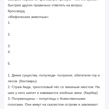
быстрее других правильно ответить на вопрос.
Кроссворд.
«Мифические животные»
1.
2.
3.
4.
5.
1. Дикие существа, полулюди- полукони, обитатели гор и
лесов. (Кентавры)
2. Страж Аида, трехголовый пёс со змеиным хвостом. На
шее у него шипят и извиваются злобные змеи. (Кербер)
3. Полуженщины – полуптицы с божественными
голосами. Они живут на скалистом острове и завлекают