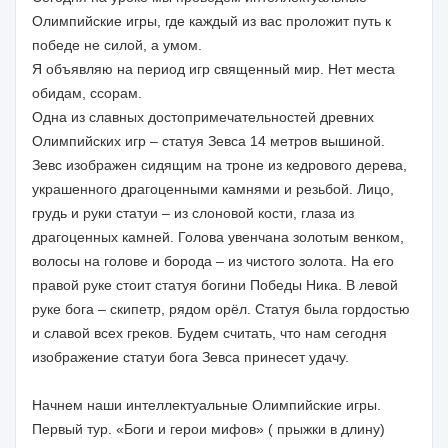
Олимпийские игры, где каждый из вас проложит путь к
победе не силой, а умом.
Я объявляю на период игр священный мир. Нет места
обидам, ссорам.
Одна из славных достопримечательностей древних
Олимпийских игр – статуя Зевса 14 метров вышиной.
Зевс изображен сидящим на троне из кедрового дерева,
украшенного драгоценными камнями и резьбой. Лицо,
грудь и руки статуи – из слоновой кости, глаза из
драгоценных камней. Голова увенчана золотым венком,
волосы на голове и борода – из чистого золота. На его
правой руке стоит статуя богини Победы Ника. В левой
руке бога – скипетр, рядом орёл. Статуя была гордостью
и славой всех греков. Будем считать, что нам сегодня
изображение статуи бога Зевса принесет удачу.
Начнем наши интеллектуальные Олимпийские игры.
Первый тур. «Боги и герои мифов» ( прыжки в длину)