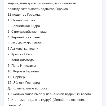
задача, пользуясь рисунками, восстановить
последовательность подвигов Геракла.
12 подвигов Геракла.
1. Немейский лев
2. Лернейская Гидра
3. Стимфалийские птицы
4. Керинейская лань
5. Эриманфский вепрь
6.Авгиевы конюшни
7. Критский бык
8. Кони Диомеда
9. Пояс Ипполиты
10. Коровы Гериона
11. Цербер
12. Яблоки Гесперид
Дополнительные вопросы:
1. Сколько голов было у лернейской гидры? (9 голов)
2. Кто помог одолеть гидру? (Иолай – племянник
Геракла)