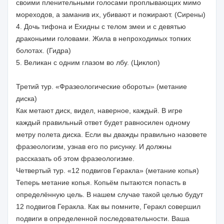
своими пленительными голосами проплывающих мимо
мореходов, а заманив их, убивают и пожирают. (Сирены)
4. Дочь тифона и Ехидны с телом змеи и с девятью
драконьими головами. Жила в непроходимых топких
болотах. (Гидра)
5. Великан с одним глазом во лбу. (Циклоп)
Третий тур. «Фразеологические обороты» (метание
диска)
Как метают диск, видел, наверное, каждый. В игре
каждый правильный ответ будет равносилен одному
метру полета диска. Если вы дважды правильно назовете
фразеологизм, узнав его по рисунку. И должны
рассказать об этом фразеологизме.
Четвертый тур. «12 подвигов Геракла» (метание копья)
Теперь метание копья. Копьём пытаются попасть в
определённую цель. В нашем случае такой целью будут
12 подвигов Геракла. Как вы помните, Геракл совершил
подвиги в определенной последовательности. Ваша