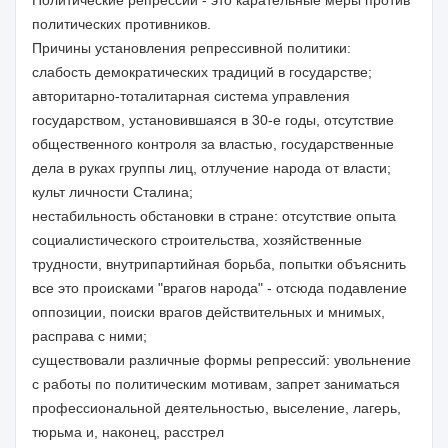
Политические репрессии - это карательные меры против
политических противников.
Причины установления репрессивной политики:
слабость демократических традиций в государстве;
авторитарно-тоталитарная система управления
государством, установившаяся в 30-е годы, отсутствие
общественного контроля за властью, государственные
дела в руках группы лиц, отлучение народа от власти;
культ личности Сталина;
нестабильность обстановки в стране: отсутствие опыта
социалистического строительства, хозяйственные
трудности, внутрипартийная борьба, попытки объяснить
все это происками "врагов народа" - отсюда подавление
оппозиции, поиски врагов действительных и мнимых,
расправа с ними;
существовали различные формы репрессий: увольнение
с работы по политическим мотивам, запрет заниматься
профессиональной деятельностью, выселение, лагерь,
тюрьма и, наконец, расстрел