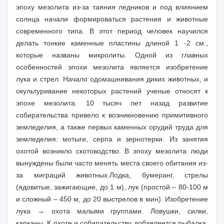
эпоху мезолита из-за таяния ледников и под влиянием
солнца начали формироваться растения и животные
современного типа. В этот период человек научился
делать тонкие каменные пластины длиной 1
-2 см
.,
которые названы микролиты. Одной из главных
особенностей эпохи мезолита является изобретение
лука и стрел. Начало одомашнивания диких животных, и
окультуривание некоторых растений ученые относят к
эпохе мезолита. 10 тысяч лет назад развитие
собирательства привело к возникновению примитивного
земледелия, а также первых каменных орудий труда для
земледелия: мотыги, серпа и зернотерки. Из занятия
охотой возникло скотоводство. В эпоху мезолита люди
вынуждены были часто менять места своего обитания из-
за миграций животных.
Лодка, бумеранг, стрелы
(ядовитые, зажигающие, до
1 м
), лук (простой – 80-
100 м
и сложный –
450 м
, до 20 выстрелов в мин). Изобретение
лука → охота малыми группами. Ловушки, силки,
капканы. К охоте и собирательству добавляется рыбалка.