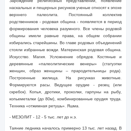
Зарождение религиозных представлений, появление
наскальных и пещерных рисунков ученые относят к эпохе
верхнего палеолита. Постоянный коллектив
родственников - родовая община - появляется в период
формирования человека разумного. Все члены родовой
общины имели равные права, на общем собрании
избирались старейшины. Во главе родовых объединений
стояли избранные вожди. Материнская родовая община.
Искусство. Магия. Усложнение обрядов. Костяные и
деревянные «палеолитические венеры» (статуэтки
женщин, образ женщины – прародительницы рода).
Построенные жилища. На рисунках животные.
Формируются расы. Ведущее орудие - резец (или
скребок). Копья, дротики, проколки, гарпуны на рыбу,
копьеметалки (до 80м), комбинированные орудия труда.
Техника «отжимная ретушь». Яшма.
- МЕЗОЛИТ - 12 - 5 тыс. лет до н.э.
Таяние ледника началось примерно 13 тыс. лет назад. В