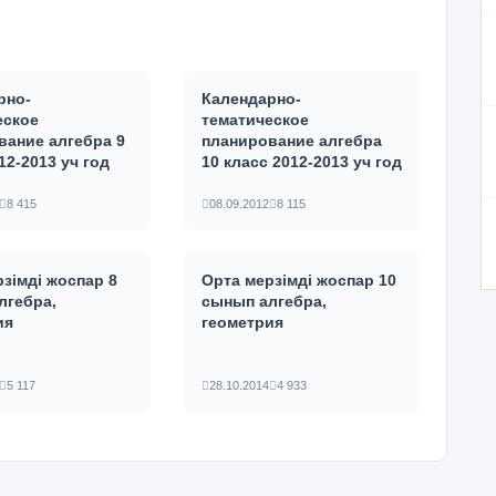
рно-
Календарно-
еское
тематическое
вание алгебра 9
планирование алгебра
12-2013 уч год
10 класс 2012-2013 уч год
8 415
08.09.2012
8 115
зімді жоспар 8
Орта мерзімді жоспар 10
лгебра,
сынып алгебра,
ия
геометрия
5 117
28.10.2014
4 933