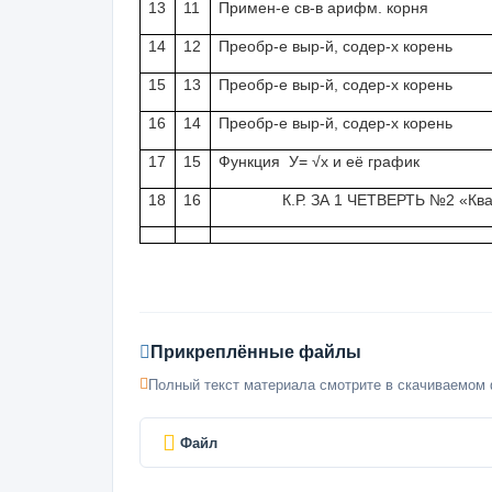
13
11
Примен-е св-в арифм. корня
14
12
Преобр-е выр-й, содер-х корень
15
13
Преобр-е выр-й, содер-х корень
16
14
Преобр-е выр-й, содер-х корень
17
15
Функция У= √х и её график
18
16
К.Р. ЗА 1 ЧЕТВЕРТЬ №2 «Кв
Прикреплённые файлы
Полный текст материала смотрите в скачиваемом 
Файл