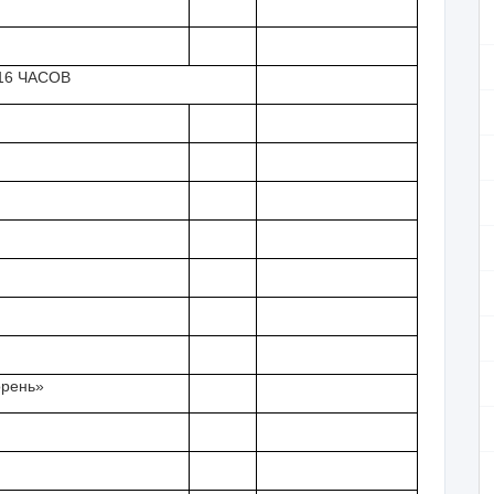
16 ЧАСОВ
орень»