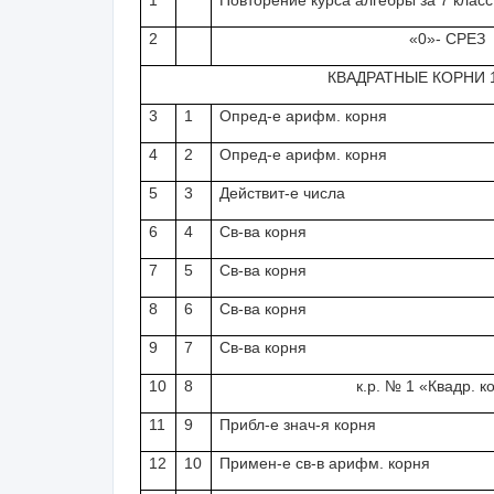
1
Повторение курса алгебры за 7 класс
2
«0»- СРЕЗ
КВАДРАТНЫЕ КОРНИ 
3
1
Опред-е арифм. корня
4
2
Опред-е арифм. корня
5
3
Действит-е числа
6
4
Св-ва корня
7
5
Св-ва корня
8
6
Св-ва корня
9
7
Св-ва корня
10
8
к.р. № 1 «Квадр. к
11
9
Прибл-е знач-я корня
12
10
Примен-е св-в арифм. корня