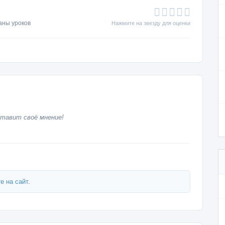
аны уроков
Нажмите на звезду для оценки
тавит своё мнение!
е на сайт
.