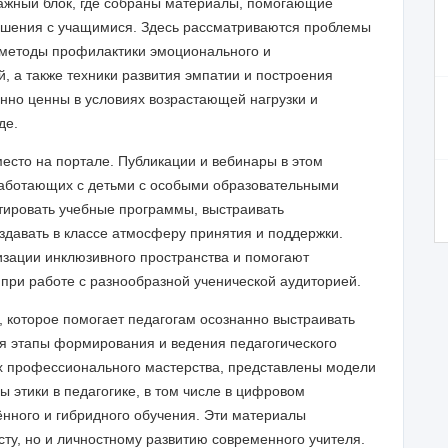
жный блок, где собраны материалы, помогающие
ношения с учащимися. Здесь рассматриваются проблемы
, методы профилактики эмоционального и
, а также техники развития эмпатии и построения
нно ценны в условиях возрастающей нагрузки и
де.
есто на портале. Публикации и вебинары в этом
работающих с детьми с особыми образовательными
птировать учебные программы, выстраивать
здавать в классе атмосферу принятия и поддержки.
изации инклюзивного пространства и помогают
ри работе с разнообразной ученической аудиторией.
 которое помогает педагогам осознанно выстраивать
я этапы формирования и ведения педагогического
ах профессионального мастерства, представлены модели
 этики в педагогике, в том числе в цифровом
ённого и гибридного обучения. Эти материалы
ту, но и личностному развитию современного учителя.