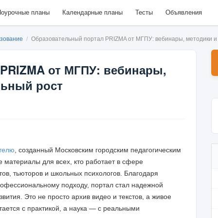
оурочные планы
Календарные планы
Тесты
Объявления
зование
/
Образовательный портал PRIZMA от МГПУ: вебинары, методики 
PRIZMA от МГПУ: вебинары,
льный рост
ителю
, созданный Московским городским педагогическим
 материалы для всех, кто работает в сфере
тов, тьюторов и школьных психологов. Благодаря
рофессиональному подходу, портал стал надежной
ития. Это не просто архив видео и текстов, а живое
тается с практикой, а наука — с реальными