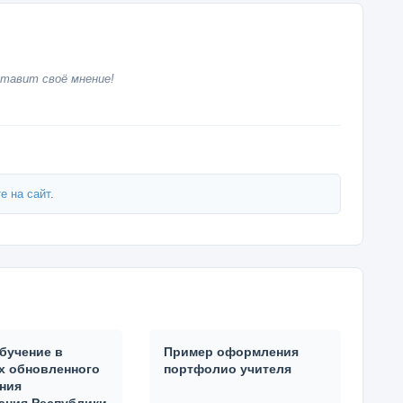
тавит своё мнение!
е на сайт
.
Обучение в
Пример оформления
х обновленного
портфолио учителя
ния
ания Республики