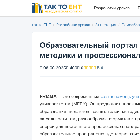
Разработки уроков
П
так то ЕНТ
/
Разработки уроков
/
Аттестация
/
Самообра
Образовательный портал 
методики и профессиона
08.06.2025
469
0
5.0
PRIZMA
— это современный
сайт в помощь уч
университетом (МГПУ). Он предлагает полезные
образования: педагогов, воспитателей, методис
актуальности тем, разнообразию форматов и п
опорой для постоянного профессионального разв
образовательное пространство, где теория соче