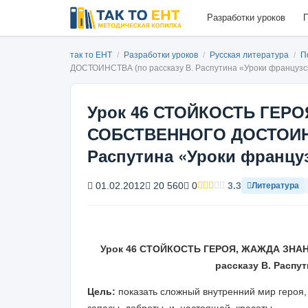
Разработки уроков
П
так то ЕНТ
/
Разработки уроков
/
Русская литература
/
П
ДОСТОИНСТВА (по рассказу В. Распутина «Уроки французс
Урок 46 СТОЙКОСТЬ ГЕР
СОБСТВЕННОГО ДОСТОИНСТ
Распутина «Уроки француз
01.02.2012
20 560
0
3.3
Литература
Урок
46
СТОЙКОСТЬ ГЕРОЯ, ЖАЖДА ЗНА
рассказу В. Распу
Цель:
показать сложный внутренний мир геро