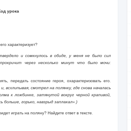
Ход урока
 его характеризует?
вердело и сомкнулось в обиде, у меня не было сил
прокричит через несколько минут что было мочи:
ть, передать состояние героя, охарактеризовать его.
и, всхлипывая, смотрел на полянку, где снова началась
олма к ложбинке, затянутой вокруг черной крапивой,
ь больше, горько, навзрыд заплакал».)
ридет играть на поляну? Найдите ответ в тексте.