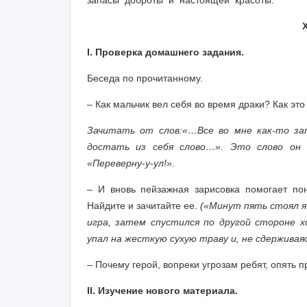
запасы доброты и настоящей красоты.
I. Проверка домашнего задания.
Беседа по прочитанному.
– Как мальчик вел себя во время драки? Как это
Зачитать от слов:
«…Все во мне как-то зат
достать из себя слово…». Это слово он 
«Переверну-у-ул!».
– И вновь пейзажная зарисовка помогает поня
Найдите и зачитайте ее.
(«Минут пять стоял я 
игра, затем спустился по другой стороне х
упал на жесткую сухую траву и, не сдерживаяс
– Почему герой, вопреки угрозам ребят, опять п
II. Изучение нового материала.