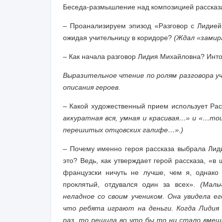
Беседа-размышление над композицией рассказ
– Проанализируем эпизод «Разговор с Лидией
ожидая учительницу в коридоре?
(Ждал «замир
– Как начала разговор Лидия Михайловна? Инт
Выразительное чтение по ролям разговора 
описания героев.
– Какой художественный прием использует Ра
аккуратная вся, умная и красивая…» и «…т
перешитых отцовских галифе…».)
– Почему именно героя рассказа выбрала Лид
это? Ведь, как утверждает герой рассказа, «в
французски ничуть не лучше, чем я, однако 
проклятый, отдувался один за всех».
(Маль
неладное со своим учеником. Она увидела е
что ребята играют на деньги. Когда Лидия
раз, то решила во что бы то ни стало вмеша