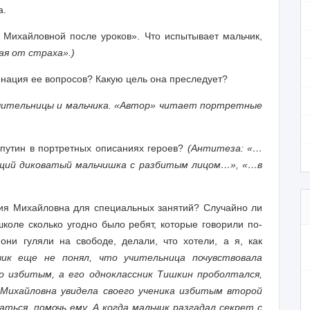
а.
 Михайловной после уроков». Что испытывает мальчик,
ая от страха».)
онация ее вопросов? Какую цель она преследует?
учительницы и мальчика. «Автор» читает портретные
спутин в портретных описаниях героев?
(Антитеза: «…
ощий диковатый мальчишка с разбитым лицом…», «…в
ия Михайловна для специальных занятий? Случайно ли
 школе сколько угодно было ребят, которые говорили по-
они гуляли на свободе, делали, что хотели, а я, как
чик еще не понял, что учительница почувствовала
го избитым, а его одноклассник Тишкин проболтался,
 Михайловна увидела своего ученика избитым второй
ться, помочь ему. А когда мальчик разгадал секрет с