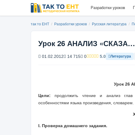
Разработки уроков
П
так то ЕНТ
/
Разработки уроков
/
Русская литература
/
П
Урок 26 АНАЛИЗ «СКАЗА…
01.02.2012
14 715
0
5.0
Литература
Урок
26
А
Цели:
продолжить чтение и анализ глав 
особенностями языка произведения, словарем.
I. Проверка домашнего задания.