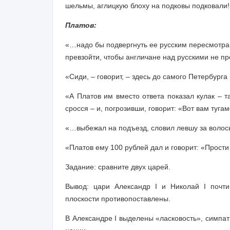
шельмы, аглицкую блоху на подковы подковали!
Платов:
«…надо бы подвергнуть ее русским пересмотрам
превзойти, чтобы англичане над русскими не п
«Сиди, – говорит, – здесь до самого Петербурга
«А Платов им вместо ответа показал кулак – т
сросся – и, погрозивши, говорит: «Вот вам тугам
«…выбежал на подъезд, словил левшу за волосы 
«Платов ему 100 рублей дал и говорит: «Прости 
Задание:
сравните двух царей.
Вывод:
цари Александр I и Николай I почти
плоскости противопоставлены.
В Александре I выделены «ласковость», симпа