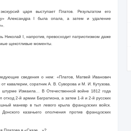
кскурсий царя выступает Платов. Результатом его
ику» Александра I была опала, а затем и удаление
у».
ь Николай I, напротив, превосходит патриотизмом даже
самые щекотливые моменты.
ледующие сведения о нем: «Платов, Матвей Иванович
от кавалерии, соратник А. В. Суворова и М. И. Кутузова.
и штурме Измаила… В Отечественной войне 1812 года
 отход 2-й армии Багратиона, а затем 1-й и 2-й русских
шный маневр в тыл левого крыла французских войск.
Донского казачьего ополчения против французских
ия Платова в «Сказе…»?