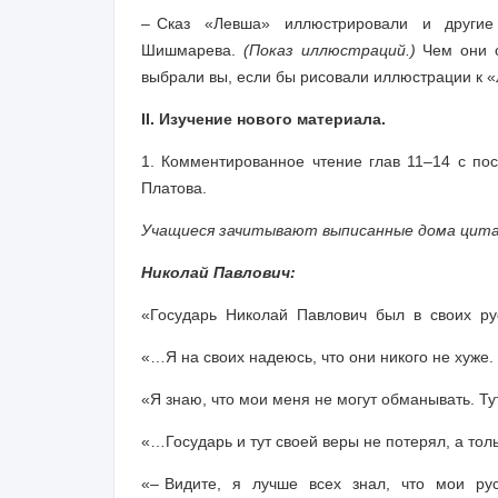
– Сказ «Левша» иллюстрировали и другие ху
Шишмарева.
(Показ иллюстраций.)
Чем они о
выбрали вы, если бы рисовали иллюстрации к 
II. Изучение нового материала.
1.
Комментированное чтение
глав 11–14 с по
Платова.
Учащиеся зачитывают выписанные дома цита
Николай Павлович:
«Государь Николай Павлович был в своих ру
«…Я на своих надеюсь, что они никого не хуже.
«Я знаю, что мои меня не могут обманывать. Ту
«…Государь и тут своей веры не потерял, а тол
«– Видите, я лучше всех знал, что мои русс