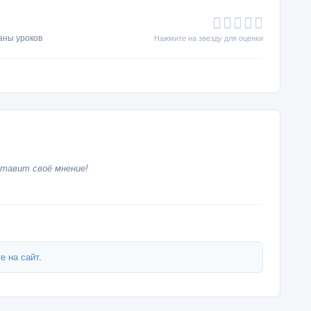
аны уроков
Нажмите на звезду для оценки
тавит своё мнение!
е на сайт
.