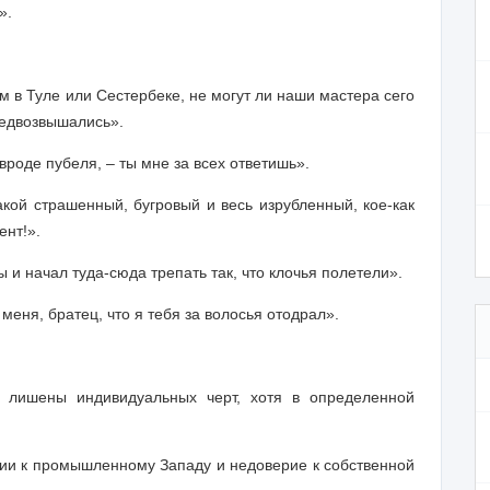
».
 в Туле или Сестербеке, не могут ли наши мастера сего
редвозвышались».
 вроде пубеля, – ты мне за всех ответишь».
акой страшенный, бугровый и весь изрубленный, кое-как
ент!».
и начал туда-сюда трепать так, что клочья полетели».
меня, братец, что я тебя за волосья отодрал».
 лишены индивидуальных черт, хотя в определенной
тии к промышленному Западу и недоверие к собственной