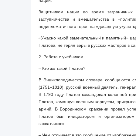
нации.
Защитником нации во время заграничных э
заступничества и вмешательства в «полит
недипломатичного героя на «досадную укушетк
«Ужасно какой замечательный и памятный» цар
Платова, не теряя веры в русских мастеров в 
2.
Работа с учебником.
– Кто же такой Платов?
В Энциклопедическом словаре сообщаются с
(1751–1818), русский военный деятель, генерал 
В 1790 году Платов командовал колонной пр
Платов, командуя военным корпусом, прикрывал
армий. В Бородинском сражении провел успе
Платов был инициатором и организатором 
захватчиков».
– Чем отличается это сообщение от изображен