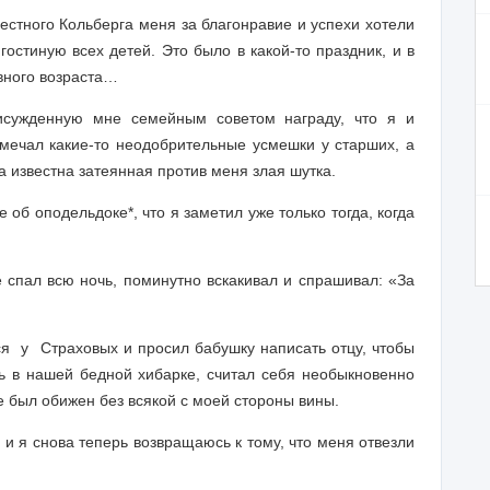
честного Кольберга меня за благонравие и успехи хотели
гостиную всех детей. Это было в какой-то праздник, и в
авного возраста…
исужденную мне семейным советом награду, что я и
амечал какие-то неодобрительные усмешки у старших, а
а известна затеянная против меня злая шутка.
е об оподельдоке
*
, что я заметил уже только тогда, когда
 спал всю ночь, поминутно вскакивал и спрашивал: «За
 у Страховых и просил бабушку написать отцу, чтобы
ть в нашей бедной хибарке, считал себя необыкновенно
е был обижен без всякой с моей стороны вины.
, и я снова теперь возвращаюсь к тому, что меня отвезли