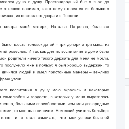
сживался душа в душу. Простонародный быт я знал до
 оттенков понимал, как к нему относятся из большого
рничка», из постоялого двора и с Поповки…
 сестра моей матери, Наталья Петровна, большая
ыло шесть головок детей – три дочери и три сына, из
тий ровесник. И так как для их воспитания в доме были
мои родители ничего такого держать для меня не могли,
это послужило мне в пользу: я был хорошо выдержан, то
не дичился людей и имел пристойные манеры – вежливо
французски.
оего воспитания в душу мою вкрались и некоторые
ы самолюбия и гордости, в которых у меня выразилось
омненно, большими способностями, чем мои двоюродные
ностями, то мне шло нипочем. Немецкий учитель Кольберг
 тетке, и я стал замечать, что мои успехи были ей