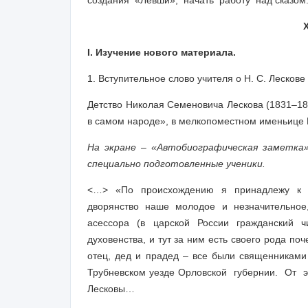
создания «Левши», начать работу над сказом
I. Изучение нового материала.
1.
Вступительное слово учителя
о Н. С. Лескове
Детство Николая Семеновича Лескова (1831–189
в самом народе», в мелкопоместном именьице
На экране – «Автобиографическая заметка»
специально подготовленные ученики.
<…> «По происхождению я принадлежу к п
дворянство наше молодое и незначительное
асессора (в царской России гражданский 
духовенства, и тут за ним есть своего рода по
отец, дед и прадед – все были священниками 
Трубневском уезде Орловской губернии. От
Лесковы…