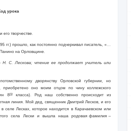
.
Ход урока
 и его творчестве.
5 гг.) прошло, как постоянно подчеркивал писатель, «…
 Панино на Орловщине.
 Н. С. Лескова; чтение ее продолжает учитель или
отомственному дворянству Орловской губернии, но
, приобретено оно моим отцом по чину коллежского
го
чин 8
класса). Род наш собственно происходит из
четная линия. Мой дед, священник Дмитрий Лесков, и его
в селе Лесках, которое находится в Карачаевском или
 этого села Лески и вышла наша родовая фамилия –