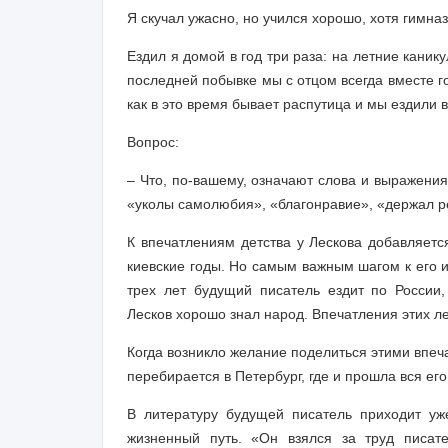
Я скучал ужасно, но учился хорошо, хотя гимна
Ездил я домой в год три раза: на летние каник
последней побывке мы с отцом всегда вместе г
как в это время бывает распутица и мы ездили 
Вопрос:
– Что, по-вашему, означают слова и выражения
«уколы самолюбия», «благонравие», «держал р
К впечатлениям детства у Лескова добавляетс
киевские годы. Но самым важным шагом к его и
трех лет будущий писатель ездит по России,
Лесков хорошо знал народ. Впечатления этих ле
Когда возникло желание поделиться этими впеча
перебирается в Петербург, где и прошла вся ег
В литературу будущей писатель приходит уж
жизненный путь. «Он взялся за труд писат