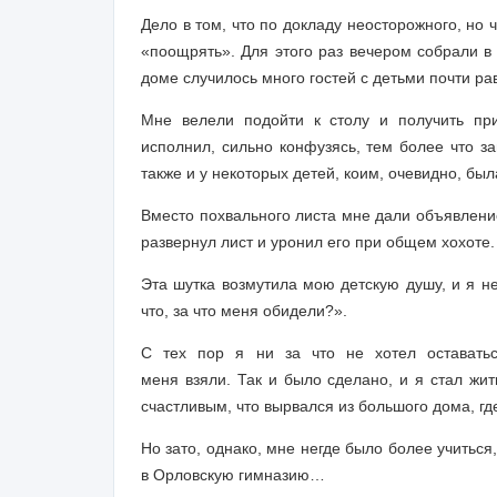
Дело в том, что по докладу неосторожного, но 
«поощрять». Для этого раз вечером собрали в 
доме случилось много гостей с детьми почти р
Мне велели подойти к столу и получить пр
исполнил, сильно конфузясь, тем более что з
также и у некоторых детей, коим, очевидно, был
Вместо похвального листа мне дали объявлени
развернул лист и уронил его при общем хохоте.
Эта шутка возмутила мою детскую душу, и я не
что, за что меня обидели?».
С тех пор я ни за что не хотел оставаться
меня взяли. Так и было сделано, и я стал жи
счастливым, что вырвался из большого дома, гд
Но зато, однако, мне негде было более учиться
в Орловскую гимназию…