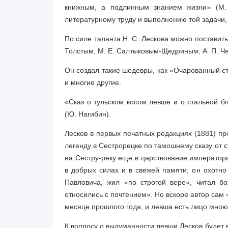
книжным, а подлинным знанием жизни» (М. 
литературному труду и выполнению той задачи, 
По силе таланта Н. С. Лескова можно поставить 
Толстым, М. Е. Салтыковым-Щедриным, А. П. Ч
Он создал такие шедевры, как «Очарованный с
и многие другие.
«Сказ о тульском косом левше и о стальной б
(Ю. Нагибин).
Лесков в первых печатных редакциях (1881) пр
легенду в Сестрорецке по тамошнему сказу от 
на Сестру-реку еще в царствование императора
в добрых силах и в свежей памяти; он охотно
Павловича, жил «по строгой вере», читал б
относились с почтением». Но вскоре автор сам 
месяце прошлого года; и левша есть лицо мно
К вопросу о выдуманности левши Лесков будет 