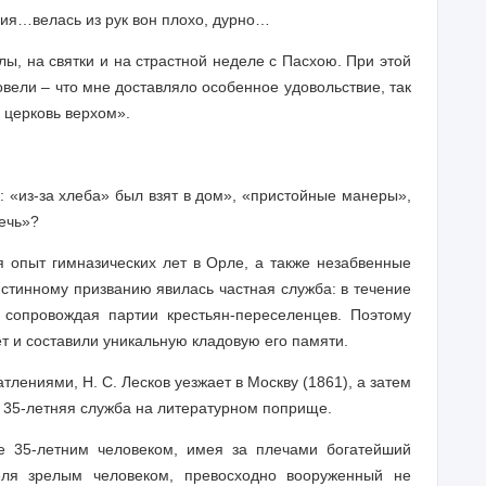
зия…велась из рук вон плохо, дурно…
улы, на святки и на страстной неделе с Пасхою. При этой
овели – что мне доставляло особенное удовольствие, так
в церковь верхом».
: «из-за хлеба» был взят в дом», «пристойные манеры»,
ечь»?
я опыт гимназических лет в Орле, а также незабвенные
стинному призванию явилась частная служба: в течение
 сопровождая партии крестьян-переселенцев. Поэтому
т и составили уникальную кладовую его памяти.
тлениями, Н. С. Лесков уезжает в Москву (1861), а затем
о 35-летняя служба на литературном поприще.
е 35-летним человеком, имея за плечами богатейший
еля зрелым человеком, превосходно вооруженный не