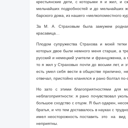
крестьянские дети, с которыми я и жил, и 
мельчайших подробностей и до мельчайших же
барского дома, из нашего «мелкопоместного ку
За М. А. Страховым была замужем родная
красавица…
Плодом супружества Страхова и моей тетки б
которых двое были немного меня старше, а тре
русский и немецкий учители и француженка, а 
то я жил у Страховых почти до восьми лет, и 
есть умел себя вести в обществе прилично, 
отвечал, пристойно кланялся и рано болтал по-
Но зато с этими благоприятностями для м
неблагоприятности: я рано почувствовал укол
большое сходство с отцом. Я был одарен, нес
братья, и что тем доставалось в науках с труд
имел неосторожность поставить это на вид
неприятны.