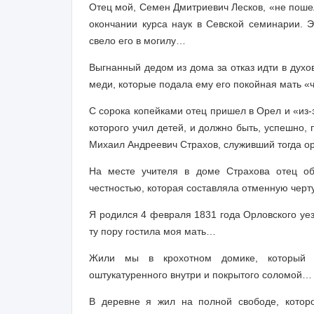
Отец мой, Семен Дмитриевич Лесков, «не пошел
окончании курса наук в Севской семинарии. Э
свело его в могилу…
Выгнанный дедом из дома за отказ идти в духо
меди, которые подала ему его покойная мать «
С сорока копейками отец пришел в Орел и «из-
которого учил детей, и должно быть, успешно,
Михаил Андреевич Страхов, служивший тогда 
На месте учителя в доме Страхова отец о
честностью, которая составляла отменную черт
Я родился 4 февраля 1831 года Орловского уез
ту пору гостила моя мать…
Жили мы в крохотном домике, который со
оштукатуренного внутри и покрытого соломой…
В деревне я жил на полной свободе, котор