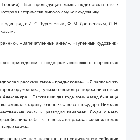
Горький). Вся предыдущая жизнь подготовила его к
которая исторически выпала ему как художнику.
в один ряд с И. С. Тургеневым, Ф. М. Достоевским, Л. Н.
еховым.
транник», «Запечатленный ангел», «Тупейный художник»
лохе» принадлежит к шедеврам лесковского творчества»
едпослал рассказу такое «предисловие»: «Я записал эту
старого оружейника, тульского выходца, переселившегося
 Александра I. Рассказчик два года тому назад был еще
 вспоминал старину, очень чествовал государя Николая
ожественные книги и разводил канареек. Люди к нему
«разоблачил» себя: «…я весь этот рассказ сочинил в мае
ю выдуманное».
возвращаться неоднократно, а в прижизненном собрании