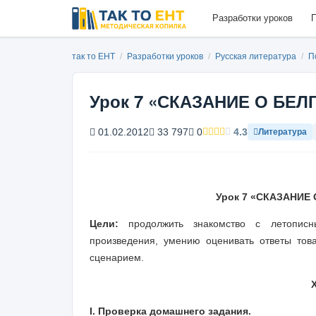
Разработки уроков
П
так то ЕНТ
/
Разработки уроков
/
Русская литература
/
П
Урок 7 «СКАЗАНИЕ О БЕ
01.02.2012
33 797
0
4.3
Литература
Урок
7
«СКАЗАНИЕ 
Цели:
продолжить знакомство с летописны
произведения, умению оценивать ответы това
сценарием.
I. Проверка домашнего задания.