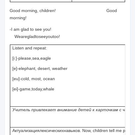
Good morning, children! Good
morning!
-I am glad to see you!
We
are
glad
to
see
you
too
!
Listen and repeat:
[i:]-please,sea,eagle
[e]-elephant, desert, weather
[eu]-cold, most, ocean
[ei]-game,today,whale
Учитель привлекает внимание детей к карточкам с частя
Актуализация
лексических
навыков
. Now, children tell me pleas