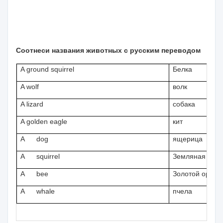
Соотнеси названия животных с русским переводом
A ground squirrel
Белка
A wolf
волк
A lizard
собака
A golden eagle
кит
A
dog
ящерица
A
squirrel
Земляная белк
A
bee
Золотой орел
A
whale
пчела