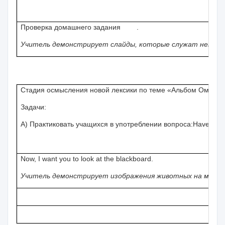
Проверка домашнего задания .
Учитель демонстрирует слайды, которые служат некой о
Стадия осмысления новой лексики по теме «Альбом Омара»
Задачи:
А) Практиковать учащихся в употреблении вопроса:
Have
you
e
Now, I want you to look at the blackboard.
Учитель демонстрирует изображения животных на муль