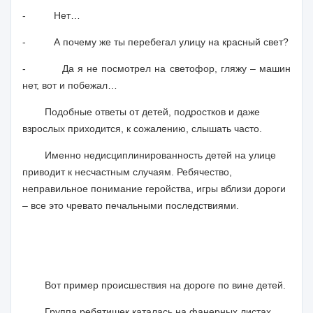
-
Нет…
-
А почему же ты перебегал улицу на красный свет?
-
Да я не посмотрел на светофор, гляжу – машин
нет, вот и побежал…
Подобные ответы от детей, подростков и даже
взрослых приходится, к сожалению, слышать часто.
Именно недисциплинированность детей на улице
приводит к несчастным случаям. Ребячество,
неправильное понимание геройства, игры вблизи дороги
– все это чревато печальными последствиями.
Вот пример происшествия на дороге по вине детей.
Группа ребятишек каталась на фанерных листах,