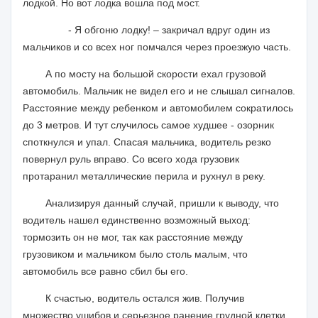
лодкой. Но вот лодка вошла под мост.
- Я обгоню лодку! – закричал вдруг один из
мальчиков и со всех ног помчался через проезжую часть.
А по мосту на большой скорости ехал грузовой
автомобиль. Мальчик не видел его и не слышал сигналов.
Расстояние между ребенком и автомобилем сократилось
до 3 метров. И тут случилось самое худшее - озорник
споткнулся и упал. Спасая мальчика, водитель резко
повернул руль вправо. Со всего хода грузовик
протаранил металлические перила и рухнул в реку.
Анализируя данный случай, пришли к выводу, что
водитель нашел единственно возможный выход:
тормозить он не мог, так как расстояние между
грузовиком и мальчиком было столь малым, что
автомобиль все равно сбил бы его.
К счастью, водитель остался жив. Получив
множество ушибов и серьезное ранение грудной клетки