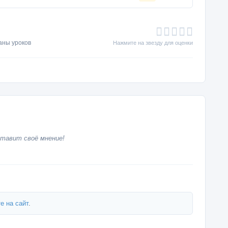
аны уроков
Нажмите на звезду для оценки
тавит своё мнение!
е на сайт
.