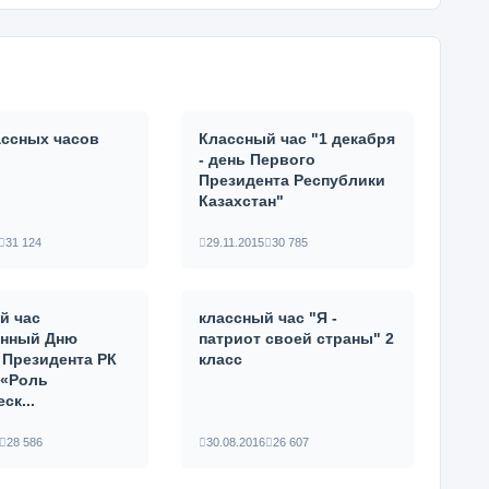
ассных часов
Классный час "1 декабря
- день Первого
Президента Республики
Казахстан"
31 124
29.11.2015
30 785
й час
классный час "Я -
енный Дню
патриот своей страны" 2
 Президента РК
класс
 «Роль
ск...
28 586
30.08.2016
26 607