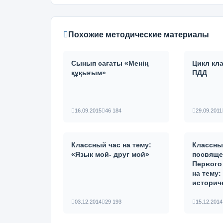
Похожие методические материалы
Сынып сағаты «Менің
Цикл кл
құқығым»
ПДД
16.09.2015
46 184
29.09.2011
Классный час на тему:
Классны
«Язык мой- друг мой»
посвящ
Первого
на тему:
историче
03.12.2014
29 193
15.12.2014