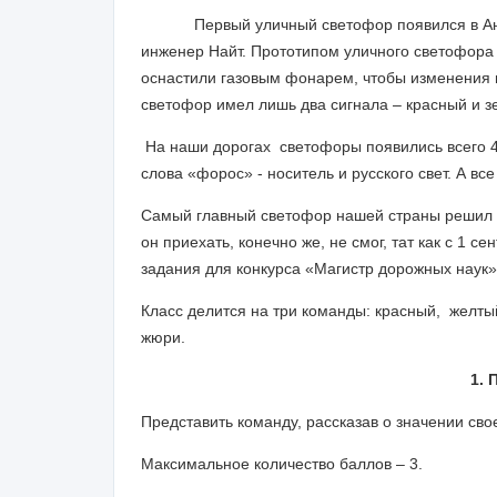
Первый уличный светофор появился в Англии
инженер Найт. Прототипом уличного светофора
оснастили газовым фонарем, чтобы изменения ц
светофор имел лишь два сигнала – красный и з
На наши дорогах светофоры появились всего 40
слова «форос» - носитель и русского свет. А вс
Самый главный светофор нашей страны решил уз
он приехать, конечно же, не смог, тат как с 1 с
задания для конкурса «Магистр дорожных наук»
Класс делится на три команды: красный, желты
жюри.
1. 
Представить команду, рассказав о значении свое
Максимальное количество баллов – 3.