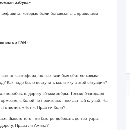
рожная азбука»
у алфавита, которые были бы связаны с правилами
.
нспектор ГАИ»
сигнал светофора, но все-таки был сбит легковым
д? Как надо было поступить мальчику в этой ситуации?
тал перебегать дорогу вблизи зебры. Только благодаря
тормозил, с Колей не произошел несчастный случай. На
я ответил: «Нет!». Прав ли Коля?
ет. Вместо того, что быстро добежать до тротуара,
 дорогу. Права ли Амина?