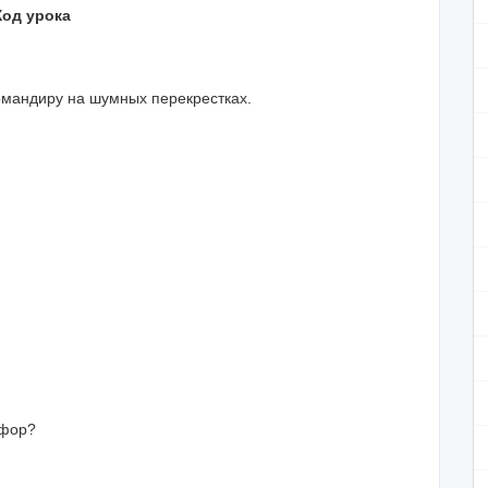
Ход урока
мандиру на шумных перекрестках.
офор?