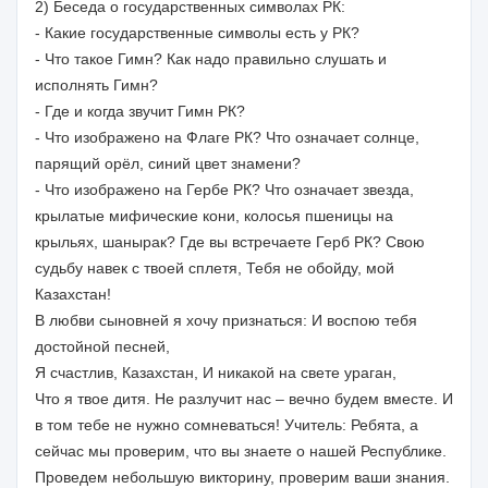
2) Беседа о государственных символах РК:
- Какие государственные символы есть у РК?
- Что такое Гимн? Как надо правильно слушать и
исполнять Гимн?
- Где и когда звучит Гимн РК?
- Что изображено на Флаге РК? Что означает солнце,
парящий орёл, синий цвет знамени?
- Что изображено на Гербе РК? Что означает звезда,
крылатые мифические кони, колосья пшеницы на
крыльях, шанырак? Где вы встречаете Герб РК? Свою
судьбу навек с твоей сплетя, Тебя не обойду, мой
Казахстан!
В любви сыновней я хочу признаться: И воспою тебя
достойной песней,
Я счастлив, Казахстан, И никакой на свете ураган,
Что я твое дитя. Не разлучит нас – вечно будем вместе. И
в том тебе не нужно сомневаться! Учитель: Ребята, а
сейчас мы проверим, что вы знаете о нашей Республике.
Проведем небольшую викторину, проверим ваши знания.