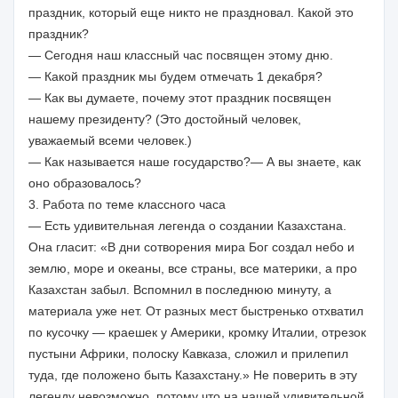
праздник, который еще никто не праздновал. Какой это
праздник?
— Сегодня наш классный час посвящен этому дню.
— Какой праздник мы будем отмечать 1 декабря?
— Как вы думаете, почему этот праздник посвящен
нашему президенту? (Это достойный человек,
уважаемый всеми человек.)
— Как называется наше государство?— А вы знаете, как
оно образовалось?
3. Работа по теме классного часа
— Есть удивительная легенда о создании Казахстана.
Она гласит: «В дни сотворения мира Бог создал небо и
землю, море и океаны, все страны, все материки, а про
Казахстан забыл. Вспомнил в последнюю минуту, а
материала уже нет. От разных мест быстренько отхватил
по кусочку — краешек у Америки, кромку Италии, отрезок
пустыни Африки, полоску Кавказа, сложил и прилепил
туда, где положено быть Казахстану.» Не поверить в эту
легенду невозможно, потому что на нашей удивительной