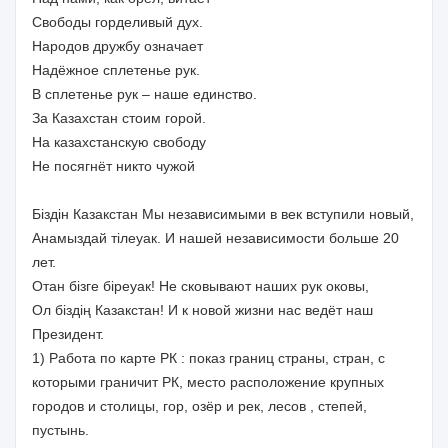
Свободы горделивый дух.
Народов дружбу означает
Надёжное сплетенье рук.
В сплетенье рук – наше единство.
За Казахстан стоим горой.
На казахстанскую свободу
Не посягнёт никто чужой
Біздін Казакстан Мы независимыми в век вступили новый,
Анамыздай тілеуак. И нашей независимости больше 20
лет.
Отан бізге біреуак! Не сковывают наших рук оковы,
Ол біздің Казакстан! И к новой жизни нас ведёт наш
Президент.
1) Работа по карте РК : показ границ страны, стран, с
которыми граничит РК, место расположение крупных
городов и столицы, гор, озёр и рек, лесов , степей,
пустынь.