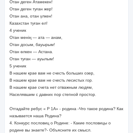
Отан деген Атамекен!
Отан деген туған жер!
Отан ана, отан үлкен!
Казахстан туған ел!
4 ученик
Отан менің — ата — анам,
Отан досым, бауырым!
Отан өлкен — Астана.
Отан туған — ауылым!
5 ученик
В нашем крае вам не счесть больших озер,
В нашем крае вам не счесть лесистых гор.
В нашем крае счета нет отважным людям,
Населявшим с давних пор степной простор.
Отгадайте ребус « Р 1А» - родина -Что такое родина? Как
называется наша Родина?
4. Конкурс пословиц о Родине: - Какие пословицы о
родине вы знаете?- Объясните их смысл.