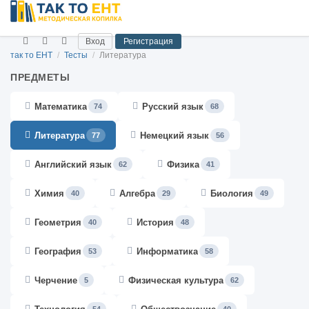
Вход
Регистрация
так то ЕНТ
/
Тесты
/
Литература
ПРЕДМЕТЫ
Математика
Русский язык
74
68
Литература
Немецкий язык
77
56
Английский язык
Физика
62
41
Химия
Алгебра
Биология
40
29
49
Геометрия
История
40
48
География
Информатика
53
58
Черчение
Физическая культура
5
62