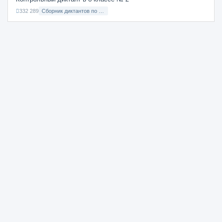
332 289
Сборник диктантов по Русскому языку в 8 классе с русским языком обучения