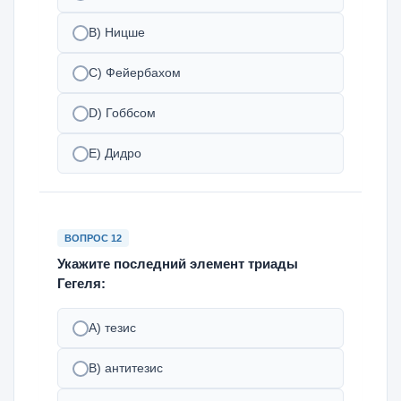
В) Ницше
С) Фейербахом
D) Гоббсом
Е) Дидро
ВОПРОС 12
Укажите последний элемент триады
Гегеля:
A) тезис
B) антитезис