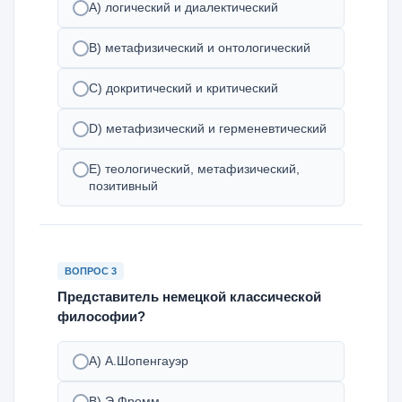
A) логический и диалектический
B) метафизический и онтологический
C) докритический и критический
D) метафизический и герменевтический
E) теологический, метафизический,
позитивный
ВОПРОС 3
Представитель немецкой классической
философии?
А) А.Шопенгауэр
В) Э.Фромм