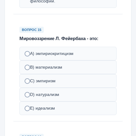
философии.
ВОПРОС 15
Мировоззрение Л. Фейербаха - это:
A) эмпириокритицизм
B) материализм
C) эмпиризм
D) натурализм
E) идеализм