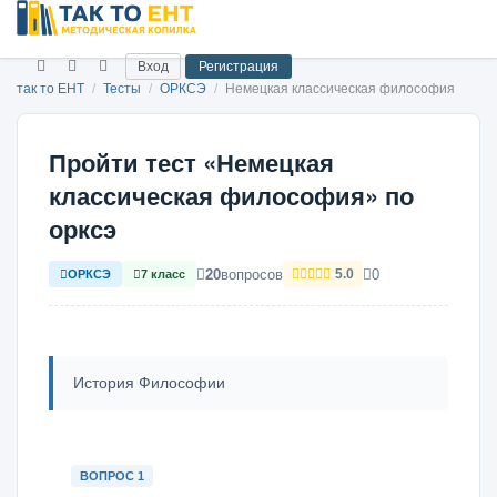
Вход
Регистрация
так то ЕНТ
/
Тесты
/
ОРКСЭ
/
Немецкая классическая философия
Пройти тест «Немецкая
классическая философия» по
орксэ
20
вопросов
0
5.0
ОРКСЭ
7 класс
История Философии
ВОПРОС 1