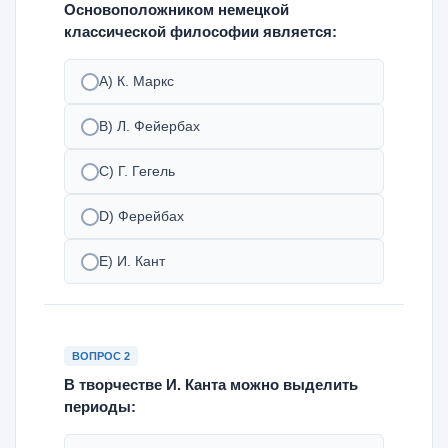
Основоположником немецкой
классической философии является:
А) К. Маркс
В) Л. Фейербах
С) Г. Гегель
D) Ферейбах
Е) И. Кант
ВОПРОС 2
В творчестве И. Канта можно выделить
периоды: