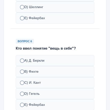
D) Шеллинг
E) Фейербах
ВОПРОС 6
Кто ввел понятие "вещь в себе"?
A) Д. Беркли
B) Фихте
C) И. Кант
D) Гегель
E) Фейербах