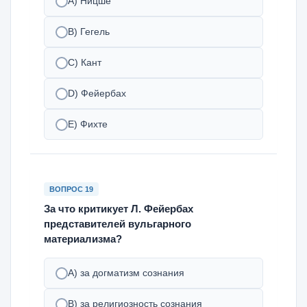
А) Ницше
В) Гегель
С) Кант
D) Фейербах
Е) Фихте
ВОПРОС 19
За что критикует Л. Фейербах
представителей вульгарного
материализма?
А) за догматизм сознания
В) за религиозность сознания