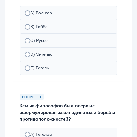
А) Вольтер
В) Гоббс
С) Руссо
D) Энгельс
Е) Гегель
ВОПРОС 11
Кем из философов был впервые
сформулирован закон единства и борьбы
противоположностей?
А) Гегелем