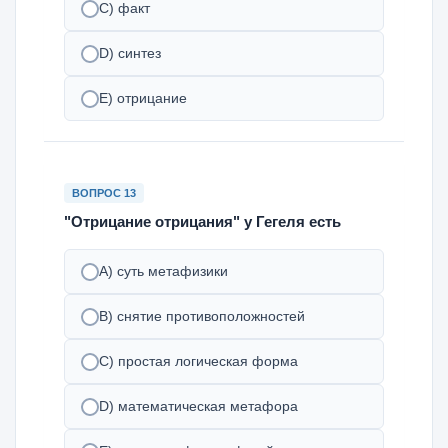
C) факт
D) синтез
E) отрицание
ВОПРОС 13
"Отрицание отрицания" у Гегеля есть
A) суть метафизики
B) снятие противоположностей
C) простая логическая форма
D) математическая метафора