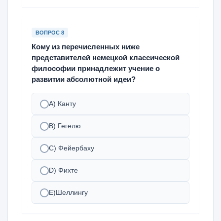
ВОПРОС 8
Кому из перечисленных ниже
представителей немецкой классической
философии принадлежит учение о
развитии абсолютной идеи?
A) Канту
B) Гегелю
C) Фейербаху
D) Фихте
E)Шеллингу