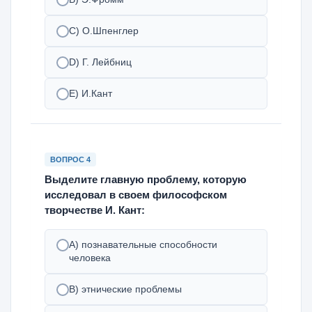
С) О.Шпенглер
D) Г. Лейбниц
Е) И.Кант
ВОПРОС 4
Выделите главную проблему, которую
исследовал в своем философском
творчестве И. Кант:
А) познавательные способности
человека
В) этнические проблемы