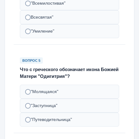
"Всемилостивая"
Всесвятая"
"Умиление"
ВОПРОС 5
Что с греческого обозначает икона Божией
Матери "Одигитрия"?
"Молящаяся"
"Заступница"
"Путеводительница"