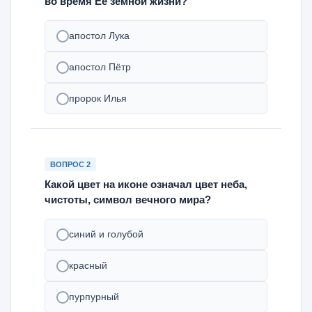
во время Её земной жизни?
апостол Лука
апостол Пётр
пророк Илья
ВОПРОС 2
Какой цвет на иконе означал цвет неба,
чистоты, символ вечного мира?
синий и голубой
красный
пурпурный