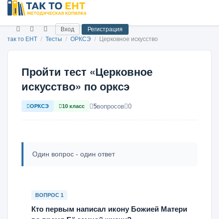
Вход
Регистрация
так то ЕНТ
/
Тесты
/
ОРКСЭ
/
Церковное искусство
Пройти тест «Церковное
искусство» по орксэ
5
вопросов
0
ОРКСЭ
10 класс
Один вопрос - один ответ
ВОПРОС 1
Кто первым написал икону Божией Матери