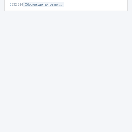
332 314
Сборник диктантов по Русскому языку в 8 классе с русским языком обучения