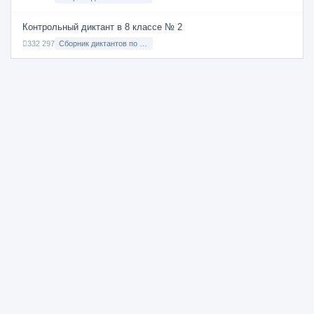
Контрольный диктант в 8 классе № 2
332 297
Сборник диктантов по Русскому языку в 8 классе с русским языком обучения