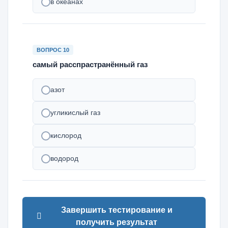
в океанах
ВОПРОС 10
самый расспрастранённый газ
азот
угликислый газ
кислород
водород
Завершить тестирование и
получить результат