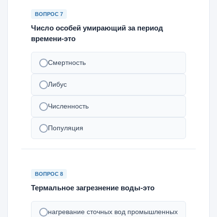
ВОПРОС 7
Число особей умирающий за период
времени-это
Смертность
Либус
Численность
Популяция
ВОПРОС 8
Термальное загрезнение воды-это
нагревание сточных вод промышленных