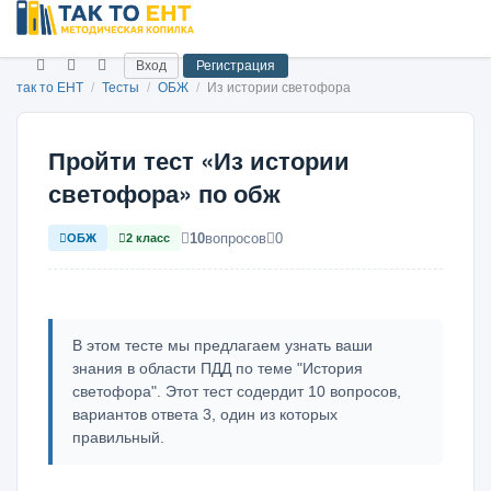
Вход
Регистрация
так то ЕНТ
/
Тесты
/
ОБЖ
/
Из истории светофора
Пройти тест «Из истории
светофора» по обж
10
вопросов
0
ОБЖ
2 класс
В этом тесте мы предлагаем узнать ваши
знания в области ПДД по теме "История
светофора". Этот тест содердит 10 вопросов,
вариантов ответа 3, один из которых
правильный.